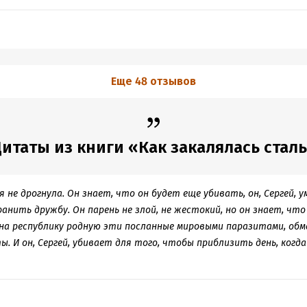
кна, нагнать тумана, и делать вид, что движемся дальше.
ить, если по-честному, даже для 21го века он прогрессивен. Наше
вался вид, что страна движется дальше, мы и не верили книгам, к
ь прошлый век, но так и не доросло до него.
а не изображаемого движения делалось все возможное и невозможн
Еще 48 отзывов
итаты из книги «Как закалялась стал
ея не дрогнула. Он знает, что он будет еще убивать, он, Сергей,
анить дружбу. Он парень не злой, не жестокий, но он знает, что
на республику родную эти посланные мировыми паразитами, обм
. И он, Сергей, убивает для того, чтобы приблизить день, когда