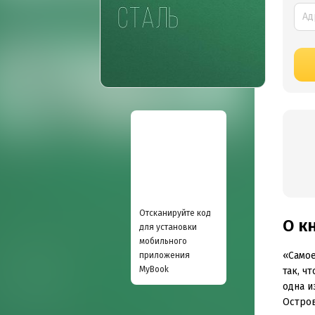
Отсканируйте код
О к
для установки
мобильного
«Самое
приложения
MyBook
так, ч
одна и
Остров