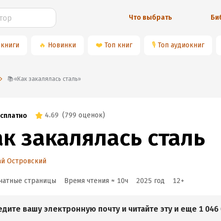
Что выбрать
Би
 книги
🔥
Новинки
❤️
Топ книг
🎙
Топ аудиокниг
📚«Как закалялась сталь»
4.69
(
799 оценок
)
сплатно
ак закалялась сталь
ай Островский
чатные страницы
Время чтения ≈
10
ч
2025
год
12
+
едите вашу электронную почту и читайте эту и еще 1 046 