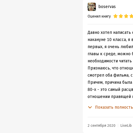
boservas
Оценил книгу
Давно хотел написать о
накануне 10 класса, я
первых, я очень любил
главы к среде, можно 
необходимости читать 
Признаюсь, что отнош
смотрел оба фильма, с
Причем, причина была 
80-х - это самый рас
отношении правящей па
тогда, тот помнит с 
Показать полност
Михаила Сергеевича.
То, что всё это окаже
никому из нас не прих
2 сентября 2020
LiveLib
"страшные преступлени