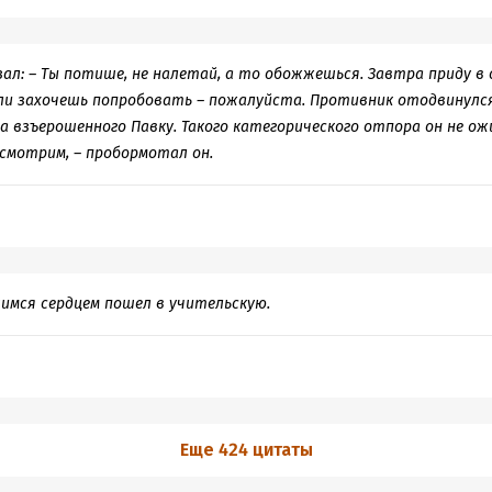
зал: – Ты потише, не налетай, а то обожжешься. Завтра приду в 
сли захочешь попробовать – пожалуйста. Противник отодвинулся 
а взъерошенного Павку. Такого категорического отпора он не ож
осмотрим, – пробормотал он.
имся сердцем пошел в учительскую.
Еще 424 цитаты