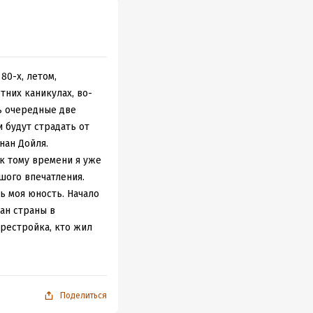
80-х, летом,
тних каникулах, во-
ть очередные две
и будут страдать от
нан Дойля.
к тому времени я уже
шого впечатления.
сь моя юность. Начало
ан страны в
ерестройка, кто жил
 и прогрессивного"
развалу страны,
ации, раскрывающей
Поделиться
упырей". А главное