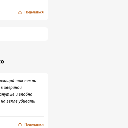
 общество росло и
оторые были написаны,
Поделиться
ое...
ь»
 умеющий так нежно
 в звериной
анутые и злобно
 на земле убивать
Поделиться