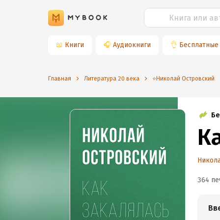
📖
Книги
🎧
Аудиокниги
👌
Бесплатные
Главная
Литература 20 века
⭐️Николай Островский
Бе
К
Никол
364 пе
Вв