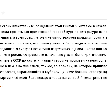
 своих впечатлениях, рожденных этой книгой. Я читал её в начале 
 всегда прочитывал предстоящий годовой курс по литературе на ле
 читать, а во-вторых, летом я не был ограничен рамками прочита
было не торопиться, всё равно успеется. Зато, когда одноклассник
заданное, я смогу от всей души погрузиться в Дюма, Скотта или Ко
ение к роману Островского изначально у меня было критическим, 
нятые в СССР по книге, и главный герой не произвел на меня боль
не в нем, а во мне самом, точнее, во времени, на которое пришла
цвет застоя, выражавшийся в глубоком цинизме большинства гражд
ртии и её идей. Ведь недаром через какие-то 3-4 года грянет п
каким воодушевлением большинством были приняты идеи "молодого
ью
тся большим и убийственным предательством, которое приведет в 
одило в голову. А тут на нас еще обрушили кучу "новой" информ
я" советской власти, разоблачающих вождей как "параноиков" и "