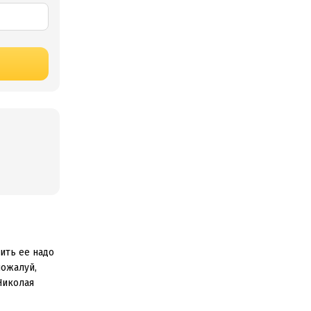
жить ее надо
пожалуй,
Николая