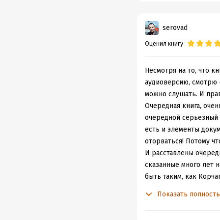
пообещали 50 разновид
Тупая лобовая пропага
serovad
воспитывали другой - 
Оценил книгу
книги и фильмы не спа
А виновата в этом сам
её составляющей частью
Несмотря на то, что кн
или потому, что там бы
аудиоверсию, смотрю -
И это было настолько 
можно слушать. И прав
нас - детей.
Очередная книга, очен
Помню, в 1978 году (м
очередной серьезный 
упоминание товарищей 
есть и элементы докум
портреты их носителе
оторваться! Потому чт
Овсянников, услышав з
И расставлены очередн
Политбюро. А я так язв
сказанные много лет н
шикнула на меня, а са
быть таким, как Корчаг
но о многом говорящая
вижу - горячим. Устр
Показать полност
Поэтому роман Остров
слов.
отличные друг от друг
Роман прост до крайно