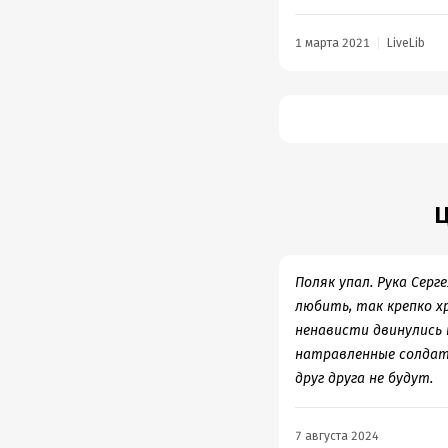
Брежнев: занавесить о
20 века, что уж говор
Вот потому, что созда
стремилось к нему вес
1 марта 2021
LiveLib
когда для реального, 
Ц
Поляк упал. Рука Серг
любить, так крепко хр
ненависти двинулись 
натравленные солдаты
друг друга не будут.
7 августа 2024