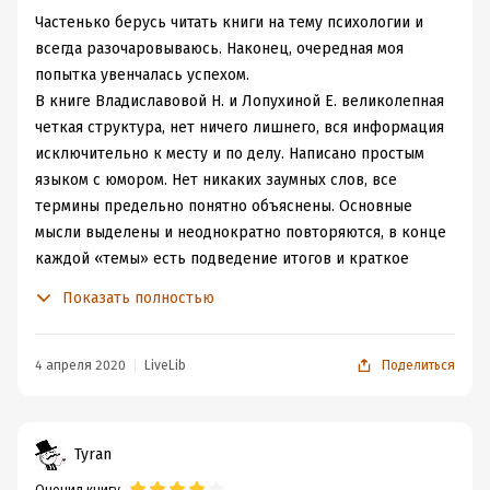
Частенько берусь читать книги на тему психологии и
всегда разочаровываюсь. Наконец, очередная моя
попытка увенчалась успехом.
В книге Владиславовой Н. и Лопухиной Е. великолепная
четкая структура, нет ничего лишнего, вся информация
исключительно к месту и по делу. Написано простым
языком с юмором. Нет никаких заумных слов, все
термины предельно понятно объяснены. Основные
мысли выделены и неоднократно повторяются, в конце
каждой «темы» есть подведение итогов и краткое
повторение. Если бы таким образом были написаны все
Показать полностью
школьные и ВУЗовские учебники, учиться в свое время
мне было бы гораздо приятнее. В процессе чтения я,
наконец, смогла разобраться в модели Родитель –
4 апреля 2020
LiveLib
Поделиться
Взрослый – Ребенок (в данном случае Дитя), хотя уже
встречала ее раньше в книгах Эрика Берна.
Содержание вызвало во мне не меньше восторгов, чем
Tyran
структура. В начале авторы рассказывают, что такое