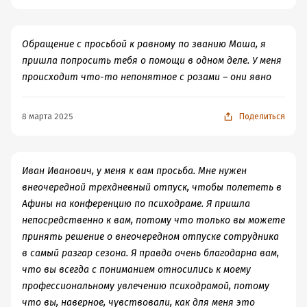
всерьёз
4. Я имею право устанавливать свои приоритеты,
Обращение с просьбой к равному по званию Маша, я
говорить о своих потребностях, быть самим собой
пришла попросить тебя о помощи в одном деле. У меня
независимо от ожиданий и реакции окружающих
происходит что-то непонятное с розами – они явно
5. Я имею право говорить "да" или "нет", внутренне не
чувствую себя виноватым и эгоистичным
6. Я имею право делать ошибки и изменять свои точки
8 марта 2025
Поделиться
зрения и решения
7. Я имею право спрашивать о том, что мне
необходимо, и просить о том, что мне нужно, в то же
Иван Иванович, у меня к вам просьба. Мне нужен
время понимая, что просьба не всегда означает
внеочередной трехдневный отпуск, чтобы полететь в
получение
Афины на конференцию по психодраме. Я пришла
8. Я имею право чего-то не понимать и имею право
непосредственно к вам, потому что только вы можете
сказать, что я не понимаю
принять решение о внеочередном отпуске сотрудника
9. В конкретной ситуации я имею право сделать выбор
в самый разгар сезона. Я правда очень благодарна вам,
в сторону "неотстаивания" своих прав и сознательно
что вы всегда с пониманием относились к моему
отказаться их защищать.
профессиональному увлечению психодрамой, потому
Техники работы с манипуляцией:
что вы, наверное, чувствовали, как для меня это