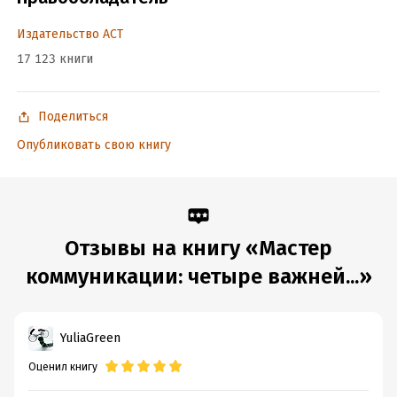
Подробная информация
Издательство АСТ
Дата написания:
1 января 2017
17 123 книги
Объем:
519039
Год издания:
2025
Поделиться
Дата поступления:
31 мая 2018
Опубликовать свою книгу
ISBN (EAN):
9785171075392
Время на чтение:
8
ч.
Отзывы на книгу «Мастер
коммуникации: четыре важней...»
YuliaGreen
Оценил книгу