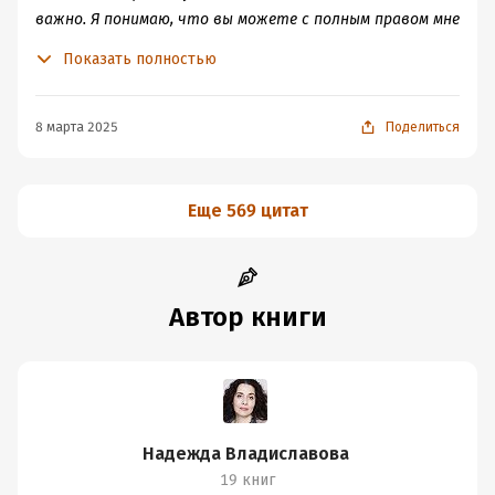
1. Техника Конкретизации
важно. Я понимаю, что вы можете с полным правом мне
2. Техника Затуманивания
отказать, и я морально к этому готова. Тем не менее я
Показать полностью
3. Техника Душение в объятиях
все же обращаюсь к вам с просьбой пойти мне
4. Техника конструктивной конфронтации
навстречу и на этот раз.
5. Техника уточнения цели манипулятора
8 марта 2025
Поделиться
6. Техника Ассертивный сценарий ( непрерывная
конструктивная конфронтация)
Три условия переговоров:
Еще 569 цитат
1. Две или более активных мотивированных сторон
2. Одновременное наличие конфликтных противоречий
и общих интересов
3. Ситуация неопределенности
Автор книги
Пять типов стратегии поведения в конфликте Блейка-
Моутон.
Стратегия Lose-Win - Уступка
Стратегия Lose-Lose - Избегание
Стратегия Компромисса - И нашим и вашим
Надежда Владиславова
Стратегия Win-Lose - Выигрывает только один
19 книг
Стратегия Win-Win - Выигрывают оба