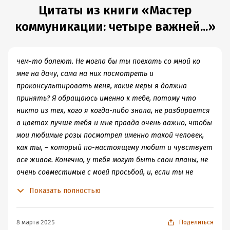
простых смертных, то лучше начните с этого
станцован правильно. В каждом из нас есть
Цитаты из книги «Мастер
малоизвестного труда отечественных психологов.
легитимные модели для всех контекстов.
коммуникации: четыре важней...»
Приёмы манипуляции:
1. Противопоставление с союзом "а"
2. Двусмысленные слова
чем-то болеют. Не могла бы ты поехать со мной ко
3. Сверхобощения - "все", "всякий", "всегда", "везде",
мне на дачу, сама на них посмотреть и
"никогда", "любой", "каждый"
проконсультировать меня, какие меры я должна
4. Узурпация права на оценку
принять? Я обращаюсь именно к тебе, потому что
5. Слова-усилители - "по всей видимости", "очевидно",
никто из тех, кого я когда-либо знала, не разбирается
"совершенно ясно"
в цветах лучше тебя и мне правда очень важно, чтобы
6. Чтение мыслей - "Я знаю, о чём ты сейчас подумал!"
мои любимые розы посмотрел именно такой человек,
7. Сравнение с умолчанием - "Он стал работать хуже"
как ты, – который по-настоящему любит и чувствует
Список неоспоримых прав человека (антидот к
все живое. Конечно, у тебя могут быть свои планы, не
вторичным манипуляциям)
очень совместимые с моей просьбой, и, если ты не
1. Чтобы со мной обращались с уважением, как с
сможешь поехать, я это пойму.
Показать полностью
человеком способным и равным
2. Я имею право иметь и выражать свои оценки и
мнения, не оправдываясь и не извиняясь
8 марта 2025
Поделиться
3. Я имею право быть выслушенным и воспринятым