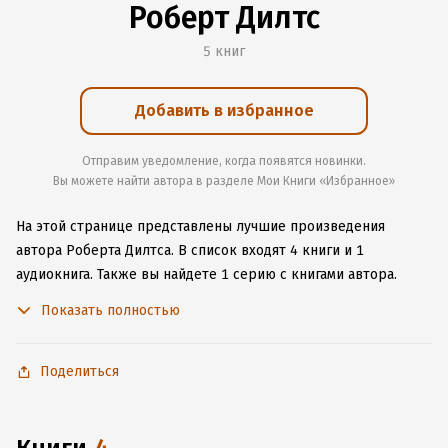
Роберт Дилтс
5 книг
Добавить в избранное
Отправим уведомление, когда появятся новинки.
Вы можете найти автора в разделе Мои Книги «Избранное»
На этой странице представлены лучшие произведения
автора Роберта Дилтса.
В список входят 4 книги и 1
аудиокнига.
Также вы найдете 1 серию с книгами автора.
Изучите более 13 отзывов о творчестве автора и начните
Показать полностью
читать или слушать книги Роберта Дилтса онлайн прямо
на сайте, установите наше удобное приложение для iOS или
Android, чтобы не расставаться с любимыми произведениями
Поделиться
даже без подключения к интернету.