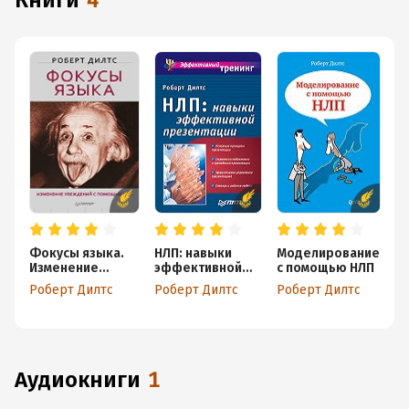
книги
4
Фокусы языка.
НЛП: навыки
Моделирование
Н
Изменение
эффективной
с помощью НЛП
к
убеждений с
презентации
Роберт Дилтс
Роберт Дилтс
Роберт Дилтс
Р
помощью НЛП
аудиокниги
1