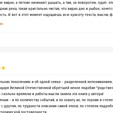
е видно, а легкие начинают дышать, а там, за поворотом, гудит, п
ная река, такая кристально чистая, что видно дно и рыбок, хочетс
сть. И вот в этот момент ощущаешь всю красоту текста, мысли, ф
скую литературу, за мощь автора - переполняют до краев.
ью
 можно его так назвать – роман народный, русский, охватывающий о
ы от Октябрьской Революции до Великой Отечественной Войны, 
росы истории русского леса (лучшие страницы романа посвящены
ического прогресса и проблемы экологии, о жизни человечества,
века и природы. Этот роман – сам словно густой непроходимый л
оходит свой жизненный путь, проходит тяжелой дорогой становле
наращивает внутри личные годичные кольца. Основная тема романа
и нового, противостояние двух ученых – выходца из народа Ивана 
а Грацианского о судьбе русского леса, но лес лишь только повод
ольких поколениях и об одной семье - разделенной непониманием, 
и, личных взглядов, но и аллюзия на то, каким путем пойдет новая
годаря Великой Отечественной обретшей некое подобие "родствен
дивительна чистота взглядов Леонова (можно соглашаться или отве
сколько времени и работы мысли заняла эта книга у автора!
, не соглашаться со взглядами на капиталистические страны, но 
чная - и по количеству событий, и по охвату их, по героям и степ
ние это стремление ввысь, к некому кристально-чистому идеалу) 
 с другом, по трудности описания самой эпохи, по степени подроб
 так гладко в новом построенном обществе. Удивительно ещё для 
сторической достоверности.