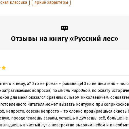
ская классика
яркие характеры
ых, – большая творческая удача талантливого мастера слова.
обная информация
аписания:
1 января 1953
ISBN (EAN):
1
Отзывы на книгу «Русский лес»
:
1565662
Время на чтение:
22
ч.
дания:
2025
оступления:
6 мая 2021
ти-то к нему, а? Это не роман – романище! Это не писатель – чел
е затрагиваемых вопросов, по
мысли народной
, по охвату историч
онов для меня оказался сравним с Львом Николаевичем: основате
дготовленного читателя может вызвать контузию при соприкоснове
 ох, непросто, совсем непросто – то словно продираешься сквозь
ную, преодолеваешь завалы, устаешь и думаешь: всё, больше не 
 выпадаешь в чистый луг с невероятно высоким небом и к необъя