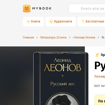
📖
Книги
🎧
Аудиокниги
👌
Бесплатные
Главная
Литература 20 века
⭐️Леонид Леонов
Пр
Р
Леони
869 пе
По 