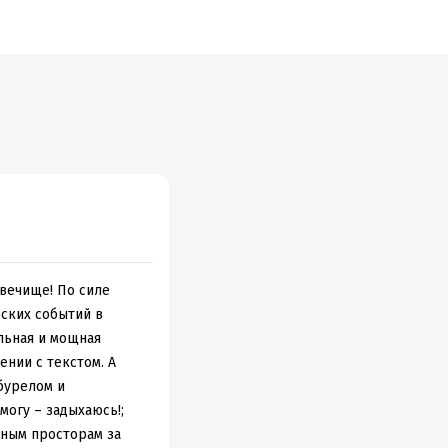
овечище! По силе
еских событий в
льная и мощная
нии с текстом. А
 бурелом и
могу – задыхаюсь!;
тным просторам за