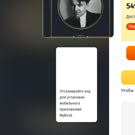
54
Дост
Пер
Чтобы 
Отсканируйте код
для установки
мобильного
приложения
MyBook