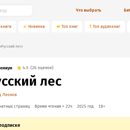
Что выбрать
Би
 книги
🔥
Новинки
❤️
Топ книг
🎙
Топ аудиокниг
📚«Русский лес»
4.5
(
26 оценок
)
емиум
усский лес
д Леонов
чатных страниц
Время чтения ≈
22
ч
2025
год
18
+
подписке