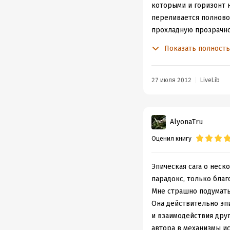
которыми и горизонт н
переливается полновод
прохладную прозрачно
за этот роман, за рус
Показать полност
О романе...
''Русский лес'', если
истории родной стран
27 июля 2012
LiveLib
разветвлениями в воп
природы), научно-техн
взаимоотношения чело
AlyonaTru
деревце – человек пр
Оценил книгу
взглядов, мужания и 
двух миров – старого 
аристократа Александр
Эпическая сага о неск
выбора жизненного пут
парадокс, только бла
года и после войны. У
Мне страшно подумать 
эту философию чистоты
Она действительно эпи
неподдельное восхище
и взаимодействия друг
понимании, что не всё
автора в механизмы и