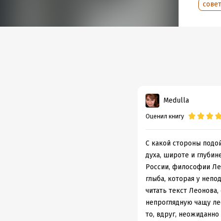
совет
Вихров
Подр
Дата н
Объем
Год из
Дата п
Medulla
Оценил книгу
С какой стороны подой
духа, широте и глубин
России, философии Ле
глыба, которая у непо
читать текст Леонова,
непроглядную чащу лес
то, вдруг, неожиданно