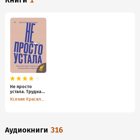
книги
1
Не просто
устала. Трудная
правда о
Ксения Красильникова
послеродовой
депрессии
аудиокниги
316