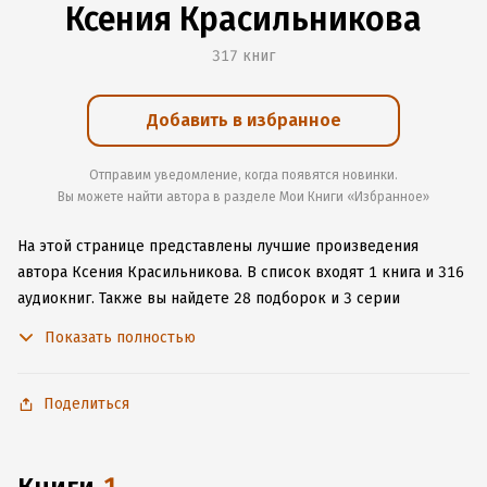
Ксения Красильникова
317 книг
Добавить в избранное
Отправим уведомление, когда появятся новинки.
Вы можете найти автора в разделе Мои Книги «Избранное»
На этой странице представлены лучшие произведения
автора Ксения Красильникова.
В список входят 1 книга и 316
аудиокниг.
Также вы найдете 28 подборок и 3 серии
с книгами автора.
Изучите более 27 отзывов о творчестве
Показать полностью
автора и начните читать или слушать книги Ксения
Красильникова онлайн прямо на сайте, установите наше
удобное приложение для iOS или Android, чтобы
Поделиться
не расставаться с любимыми произведениями даже без
подключения к интернету.