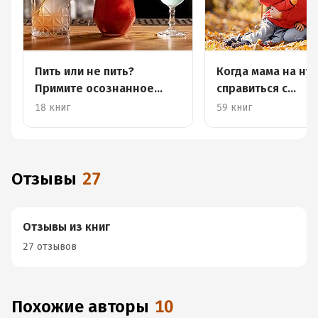
Пить или не пить?
Когда мама на нул
Примите осознанное
справиться с
решение
родительским
18 книг
59 книг
выгоранием?
Отзывы
27
Отзывы из книг
27 отзывов
Похожие авторы
10