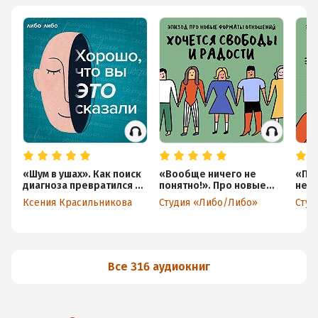
«Шум в ушах». Как поиск
«Вообще ничего не
«Па
диагноза превратился в
понятно!». Про новые
не б
детектив
форматы отношений
быть
Ксения Красильникова
Студия «Либо/Либо»
Студ
выс
— ча
Все 316 аудиокниг