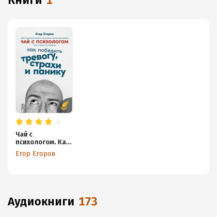
книги
1
Чай с
психологом. Как
победить
Егор Егоров
тревогу, страхи
и панику
аудиокниги
173