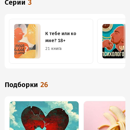
Серии
3
К тебе или ко
мне? 18+
21 книга
Подборки
26