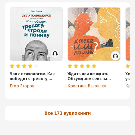
Чай с психологом. Как
Ждать или не ждать.
Хор
победить тревогу,
Обсуждаем секс на
укре
страхи и панику
первом свидании
Гово
Егор Егоров
Кристина Вазовски
Крис
Все 173 аудиокниги