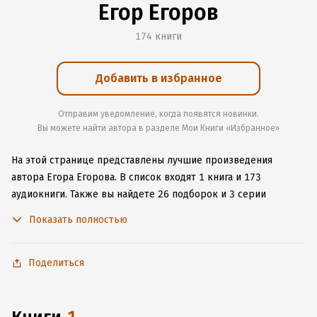
Егор Егоров
174 книги
Добавить в избранное
Отправим уведомление, когда появятся новинки.
Вы можете найти автора в разделе Мои Книги «Избранное»
На этой странице представлены лучшие произведения
автора Егора Егорова.
В список входят 1 книга и 173
аудиокниги.
Также вы найдете 26 подборок и 3 серии
с книгами автора.
Изучите более 42 отзыва о творчестве
Показать полностью
автора и начните читать или слушать книги Егора Егорова
онлайн прямо на сайте, установите наше удобное
приложение для iOS или Android, чтобы не расставаться
Поделиться
с любимыми произведениями даже без подключения
к интернету.