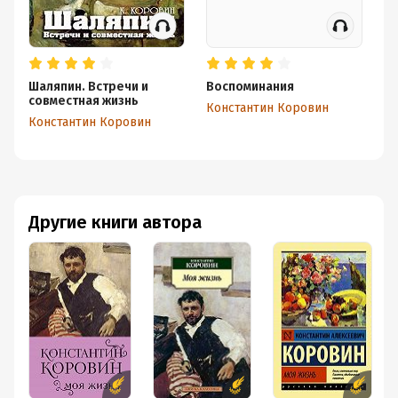
Шаляпин. Встречи и
Воспоминания
Мо
совместная жизнь
Константин Коровин
Ко
Константин Коровин
Другие книги автора