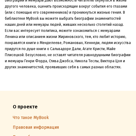
Биографии и мемуары дают возможность читателю окунуться в жизнь
другого человека, оценить происходящие вокруг события его глазами
(или с помощью его современников) и проникнуться жизнью гения. В
библиотеке MyBook вы можете выбрать биографии знаменитостей
наших дней или мемуары людей, живших несколько столетий назад.
Если вас интересует политика, можете ознакомиться с мемуарами
Ленина или описанием жизни Жириновского, тем, кто любит историю,
понравятся книги о Менделееве, Романовых, Кеннеди, людям искусства
придутся по душе книги о Сальвадоре Дали, Агате Кристи, Майе
Плисецкой. Безусловно, не оставят читателя равнодушными биографии
и мемуары Генри Форда, Стива Джобса, Никола Теслы, Виктора Цоя и
других знаменитостей, проявивших себя в самых разных областях.
О проекте
Что такое MyBook
Правовая информация