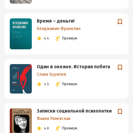
Время – деньги!
Бенджамин Франклин
4.4
Премиум
Один в океане. История побега
Слава Курилов
4.5
Премиум
Записки социальной психопатки
Фаина Раневская
4.0
Премиум