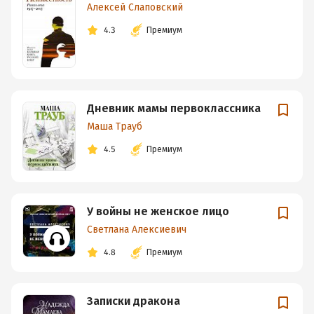
Алексей Слаповский
4.3
Премиум
Дневник мамы первоклассника
Маша Трауб
4.5
Премиум
У войны не женское лицо
Светлана Алексиевич
4.8
Премиум
Записки дракона