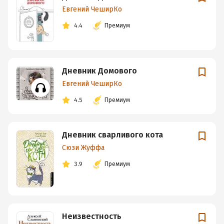
Евгений ЧеширКо
4.4
Премиум
Дневник Домового
Евгений ЧеширКо
4.5
Премиум
Дневник сварливого кота
Сюзи Жуффа
3.9
Премиум
Неизвестность