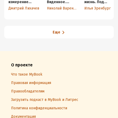
измерение
Виденное.
жизнь. Под
(сборник)
Передуманное.
колесами
Дмитрий Лихачев
Николай Варенцов
Илья Эренбург
Пережитое
времени. Книги
первая, вторая,
третья
Еще
О проекте
Что такое MyBook
Правовая информация
Правообладателям
Загрузить подкаст в MyBook и Литрес
Политика конфиденциальности
Документация