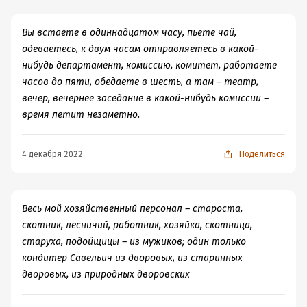
самой читающей страны в мире -
ЭТО КАТАСТРОФА!
Вы встаете в одиннадцатом часу, пьете чай,
А между тем, на мой взгляд, это уникальное
одеваетесь, к двум часам отправляетесь в какой-
произведение. И если вы считаете себя русским
нибудь департамент, комиссию, комитет, работаете
человеком, было бы совсем неплохо с ним
часов до пяти, обедаете в шесть, а там – театр,
ознакомиться. Но в этом, конечно, нет никакой вины
вечер, вечернее заседание в какой-нибудь комиссии –
российского читателя, ресурса ЛайвЛиб и всех тех, кто
время летит незаметно.
будет знакомиться с моей личной оценкой данного
произведения. Это проблема общегосударственного
4 декабря 2022
Поделиться
масштаба, системы образования нашей страны,
культуры, этики и многих примыкающих сфер.
Начну с цитат:
"Что может быть ужаснее жизни в отчуждении от
Весь мой хозяйственный персонал – староста,
своего народа? Что может быть нелепее положения
скотник, лесничий, работник, хозяйка, скотница,
человека, который должен для своей выгоды желать
старуха, подойщицы – из мужиков; один только
бедствия для других?"
Александр Энгельгардт,
кондитер Савельич из дворовых, из старинных
"Письма из деревни", письмо десятое, 1880г.
дворовых, из природных дворовских
"Может ли человек быть спокоен, счастлив, если у него
является сознание, что он ест не свой хлеб? Счастлив