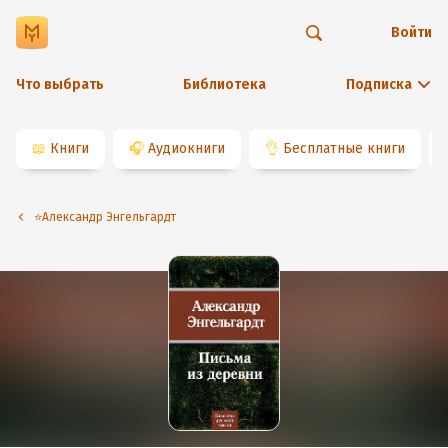
Войти
Что выбрать
Библиотека
Подписка
📖
Книги
🎧
Аудиокниги
👌
Бесплатные книги
⭐️Александр Энгельгардт