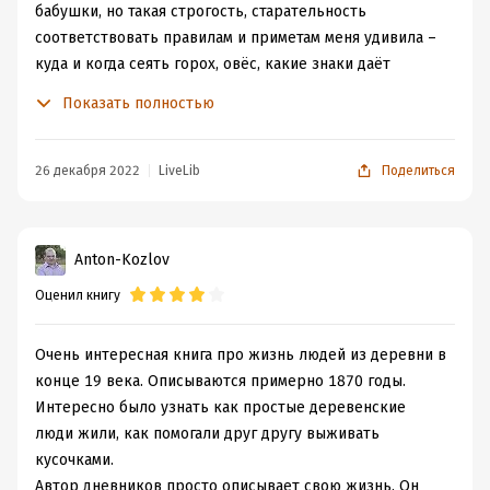
бабушки, но такая строгость, старательность
соответствовать правилам и приметам меня удивила –
куда и когда сеять горох, овёс, какие знаки даёт
природа крестьянину. Даже голоса птиц – это знак к
Показать полностью
началу какого-то занятия, а иногда и предсказание на
будущее.
Печально было читать о крестьянских свадьбах, в наше
26 декабря 2022
LiveLib
Поделиться
время день выхода замуж принято считать самым
счастливым в жизни невесты (по крайней мере). Как
празднует начало новой семейной жизни
Anton-Kozlov
новоиспечённая замужняя крестьянская девица? –
Оценил книгу
скромно, в уголочке.
Много здесь о родовспоможении, и медицине в целом,
хоть и без подробностей. Несколько удивило, что роль
Очень интересная книга про жизнь людей из деревни в
лекаря на себя брал «барин». Разумеется, не обошлось
конце 19 века. Описываются примерно 1870 годы.
и без знахарей и колдунов. С интересом прочитала о
Интересно было узнать как простые деревенские
«кликушах», эта тема волновала меня давно, и радует,
люди жили, как помогали друг другу выживать
что у Автора на этот феномен своя, на мой взгляд,
кусочками.
здравая точка зрения.
Автор дневников просто описывает свою жизнь. Он