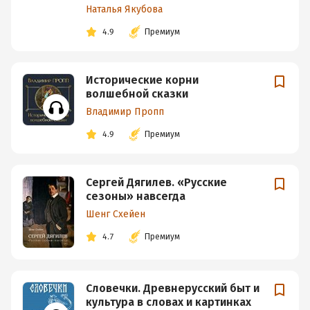
Наталья Якубова
4.9
Премиум
Исторические корни
волшебной сказки
Владимир Пропп
4.9
Премиум
Сергей Дягилев. «Русские
сезоны» навсегда
Шенг Схейен
4.7
Премиум
Словечки. Древнерусский быт и
культура в словах и картинках