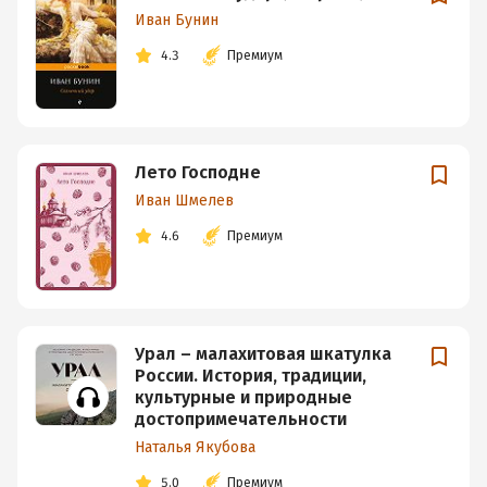
Иван Бунин
4.3
Премиум
Лето Господне
Иван Шмелев
4.6
Премиум
Урал – малахитовая шкатулка
России. История, традиции,
культурные и природные
достопримечательности
Наталья Якубова
5.0
Премиум