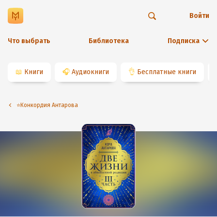
Войти
Что выбрать
Библиотека
Подписка
📖
Книги
🎧
Аудиокниги
👌
Бесплатные книги
⭐️Конкордия Антарова