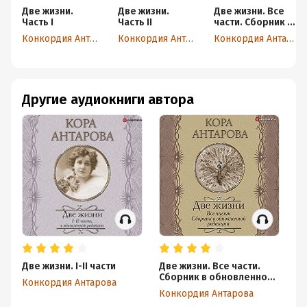
Две жизни.
Две жизни.
Две жизни. Все
Часть I
Часть II
части. Сборник в
обновленной
Конкордия Антарова
Конкордия Антарова
Конкордия Антарова
редакции
Другие аудиокниги автора
Две жизни. I-II части
Две жизни. Все части.
Дв
Сборник в обновленной
о
Конкордия Антарова
редакции
Конкордия Антарова
Ко