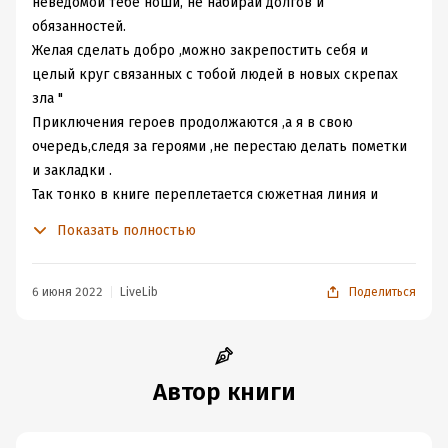
неведомой тебе ноши, не набирай долгов и
обязанностей.
Желая сделать добро ,можно закрепостить себя и
целый круг связанных с тобой людей в новых скрепах
зла "
Приключения героев продолжаются ,а я в свою
очередь,следя за героями ,не перестаю делать пометки
и закладки .
Так тонко в книге переплетается сюжетная линия и
великие мысли ,что открыв первую часть ,оторваться
Показать полностью
уже невозможно .
6 июня 2022
LiveLib
Поделиться
Автор книги