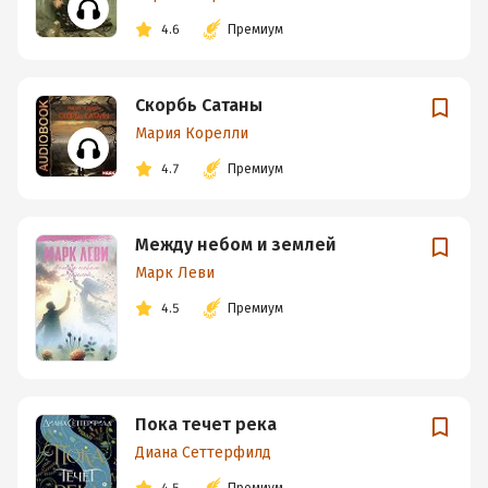
4.6
Премиум
Скорбь Сатаны
Мария Корелли
4.7
Премиум
Между небом и землей
Марк Леви
4.5
Премиум
Пока течет река
Диана Сеттерфилд
4.5
Премиум