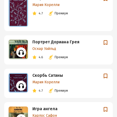
Мария Корелли
4.7
Премиум
Портрет Дориана Грея
Оскар Уайльд
4.6
Премиум
Скорбь Сатаны
Мария Корелли
4.7
Премиум
Игра ангела
Карлос Сафон