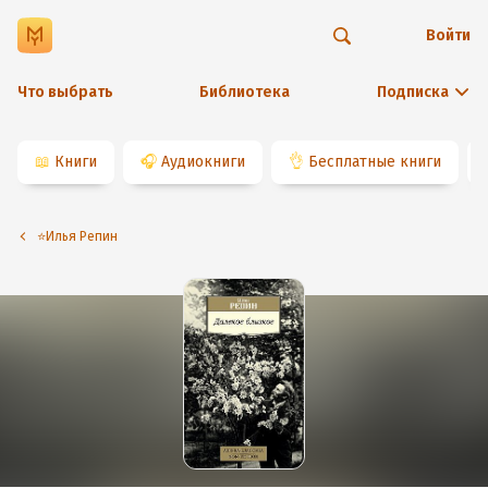
Войти
Что выбрать
Библиотека
Подписка
📖
Книги
🎧
Аудиокниги
👌
Бесплатные книги
⭐️Илья Репин