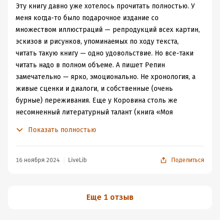
наблюдение за ней нашло отражение в его творчестве,
всего понравились, показан не только процесс
Эту книгу давно уже хотелось прочитать полностью. У
обширном наследии, представляющем уникальную
обучения будущих (на то время) художников, но и
меня когда-то было подарочное издание со
ценность для российского и мирового искусства.
отношение некоторых преподавателей и студентов. Но
множеством иллюстраций — репродукций всех картин,
снова ж таки, слишком мало препятствий было на пути
эскизов и рисунков, упоминаемых по ходу текста,
художника, не понимаю, то ли все очень сглажено было
читать такую книгу — одно удовольствие. Но все-таки
при написании, то ли ему очень повезло, прям очень.
читать надо в полном объеме. А пишет Репин
Мне не хватило надрыва, творчества, духовного
замечательно — ярко, эмоционально. Не хронология, а
развития, та и вообще развития, все как-то однотипно.
живые сценки и диалоги, и собственные (очень
Манера написания тоже достаточно примитивная (на
бурные) переживания. Еще у Коровина столь же
мой взгляд), я конечно понимаю, что автор
несомненный литературный талант (книга «Моя
автобиографических материалов не является
жизнь»).
Показать полностью
писателем, поэтому не придираюсь, но если вспомнить
того же Ван Гога и его письма к брату Тео, то там не
помешало отсутствие писательства как профессии
16 ноября 2024
LiveLib
Поделиться
писать глубокие мысли, потому, что человек видел
глубоко, а вот по поводу Репина я не уверенная, что в
его взгляде была глубина. Хотя есть рассуждения о
Еще 1 отзыв
луне, к примеру, трогательные и достаточно не плохо
описывающие ощущения художника, но этого слишком