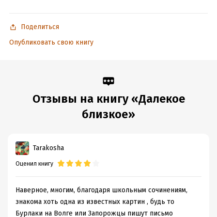
Объем:
854363
Год издания:
2025
Поделиться
Дата поступления:
12 марта 2019
Опубликовать свою книгу
ISBN (EAN):
9785389163744
Время на чтение:
12
ч.
Отзывы на книгу «Далекое
близкое»
Tarakosha
Оценил книгу
Наверное, многим, благодаря школьным сочинениям,
знакома хоть одна из известных картин , будь то
Бурлаки на Волге или Запорожцы пишут письмо