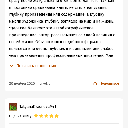
внимания уделяет окружавшим его людям, не
сразу после Жажда жизни о Винсенте Ван Гоге. Так как
обязательно оказавшим влияние на его становление,
я постоянно сравнивала книги, не стиль написания,
но имевшим большое значение для искусства в целом.
глубину произведения или содержание, а глубину
На страницах его мемуаров предстают такие весомые
мысли художника, глубину взглядов на мир и на жизнь.
фигуры и интересные личности, как Крамской И.Н.,
"Далекое близкое" это автобиографическое
Мусоргский М. П., Ге Н.Н., Куинджи А. И. и многие
произведение, автор рассказывает со своей позиции о
другие.
своей жизни. Обычно книги подобного формата
Так как автор является художником, нельзя обойти
являются или очень глубокими и сильными или слабее
вниманием тему его творчества, родную и любимую
чем произведения профессиональных писателей. Мне
для него. Интересно читать, как создавались те-же
данная книга показалась слабоватой, а большое
Показать полностью
Бурлаки..., как искалась натура и главные действующие
значение религии в повествовании сильно отвлекало.
лица, увековеченные на холсте. Рассказывая о
Детство будущего художника выглядит как-то
картинах или собратьях по творческому цеху, автор не
однобоко из его слов, очень много религиозных
20 ноября 2020
LiveLib
Поделиться
раз затрагивает тему собственных предпочтений в
обрядов описано, при чем особой веры я там не нашла,
искусстве, и особенно в живописи.
а вот именно религиозности полно. Юность и начало
В целом, от его мемуаров остаётся самое
художественной деятельности уже чуть более
TatyanaKrasnova941
благоприятное впечатление, на которых автор
разбавлена, видны отношения людей окружающих, но
Оценил книгу
предстаёт живым светлым человеком, которому была
как-то путь не особо тернист, аж удивительно это.
интересна жизнь во всей её полноте и разнообразии, а
Путешествие в Петербург и обучение мне больше