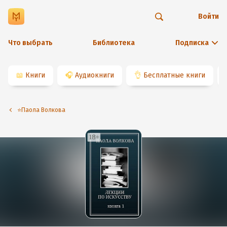
Войти
Что выбрать
Библиотека
Подписка
📖
Книги
🎧
Аудиокниги
👌
Бесплатные книги
⭐️Паола Волкова