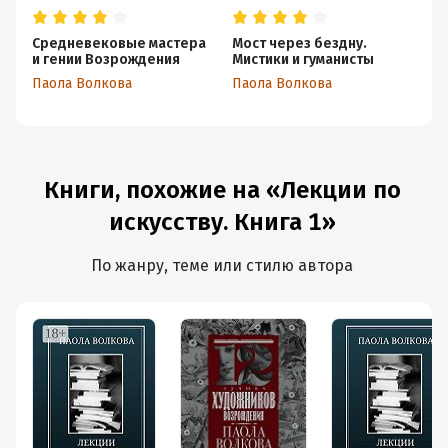
Средневековые мастера
Мост через бездну.
Им
и гении Возрождения
Мистики и гуманисты
че
Паола Волкова
Паола Волкова
Па
Книги, похожие на «Лекции по
искусству. Книга 1»
По жанру, теме или стилю автора