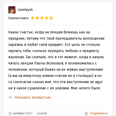
Linoleym
Оценил книгу
Какое счастье, когда на лекции бежишь как на
праздник, потому что твой преподаватель воплощение
харизмы и любит свой предмет. Его цель не столько
научить тебя, сколько передать любовь к предмету
изучения. Так совпало, что в тот момент, когда я начала
читать лекции Паолы Волковой, я познакомилась с
человеком, который бывал на ее живых выступлениях
(а мы на минуточку живем совсем не в столицах) и он
со скепсисом сказал мне, что эти выступления не идут
ни в какое сравнение с ее книгами. Мне нечего было
возразить, но я подумала, что это не важно. У меня не
Показать полностью
было такой роскоши общения и читать стенографию
лекций, представляя общение с аудиторией в лицах
для меня было большим удовольствием.
31 октября 2017
LiveLib
Поделиться