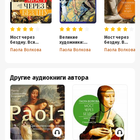
Мост через
Великие
Мост через
бездну. Вся
художники:
бездну. В
история искусства
большая книга
пространстве
Паола Волкова
Паола Волкова
Паола Волкова
в одной книге
мастеров и эпох
христианской
культуры
Другие аудиокниги автора