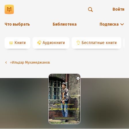
Войти
Что выбрать
Библиотека
Подписка
📖
Книги
🎧
Аудиокниги
👌
Бесплатные книги
⭐️Ильдар Мухамеджанов