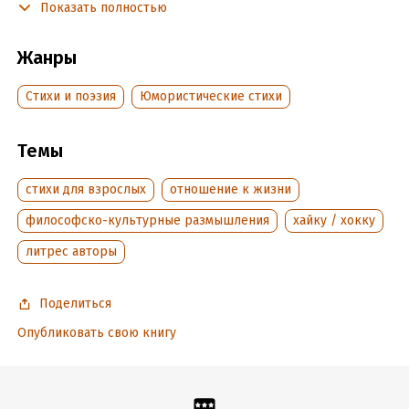
Показать полностью
Подробная информация
Жанры
Дата написания:
5 июля 2020
Cтихи и поэзия
Юмористические стихи
Объем:
25992
Год издания:
2020
Темы
Дата поступления:
9 июля 2020
Время на чтение:
1
ч.
стихи для взрослых
отношение к жизни
философско-культурные размышления
хайку / хокку
литрес авторы
Поделиться
Опубликовать свою книгу