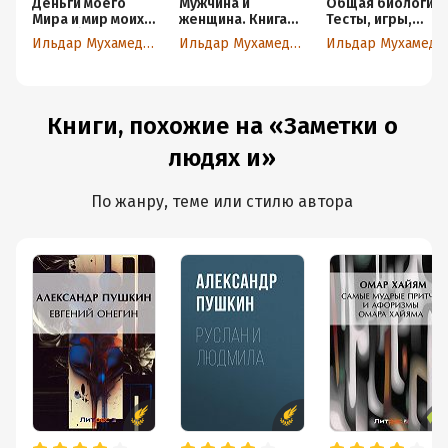
Деньги моего
Мужчина и
Общая биология.
Мира и мир моих
женщина. Книга-
Тесты, игры,
денег (как
тренинг
зачёты,
Ильдар Мухамеджанов
Ильдар Мухамеджанов
Ильдар Мухамеджанов
добавить Деньги
блицопросы
в друзья).
Практическое
руководство
Книги, похожие на «Заметки о
людях и»
По жанру, теме или стилю автора