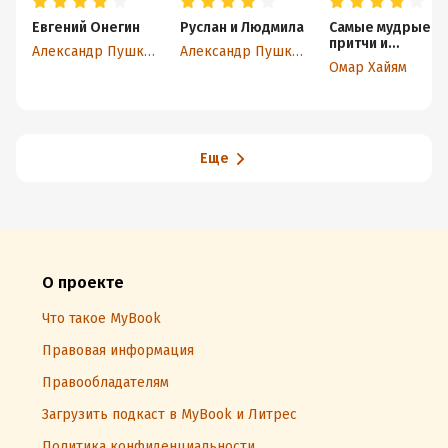
Евгений Онегин
Руслан и Людмила
Самые мудрые
притчи и
Александр Пушкин
Александр Пушкин
афоризмы Омар
Омар Хайям
Хайяма
Еще
О проекте
Что такое MyBook
Правовая информация
Правообладателям
Загрузить подкаст в MyBook и Литрес
Политика конфиденциальности