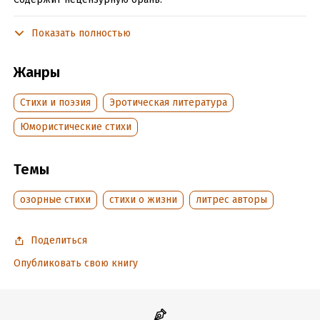
Показать полностью
Подробная информация
Дата написания:
2 декабря 2008
Жанры
Объем:
5619
Cтихи и поэзия
Эротическая литература
Год издания:
2020
Дата поступления:
29 июня 2020
Юмористические стихи
Время на чтение:
1
ч.
Темы
озорные стихи
стихи о жизни
литрес авторы
Поделиться
Опубликовать свою книгу