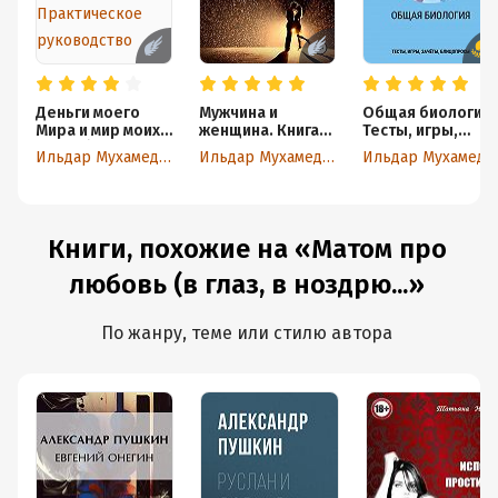
Деньги моего
Мужчина и
Общая биология.
Мира и мир моих
женщина. Книга-
Тесты, игры,
денег (как
тренинг
зачёты,
Ильдар Мухамеджанов
Ильдар Мухамеджанов
Ильдар Мухамеджанов
добавить Деньги
блицопросы
в друзья).
Практическое
руководство
Книги, похожие на «Матом про
любовь (в глаз, в ноздрю...»
По жанру, теме или стилю автора