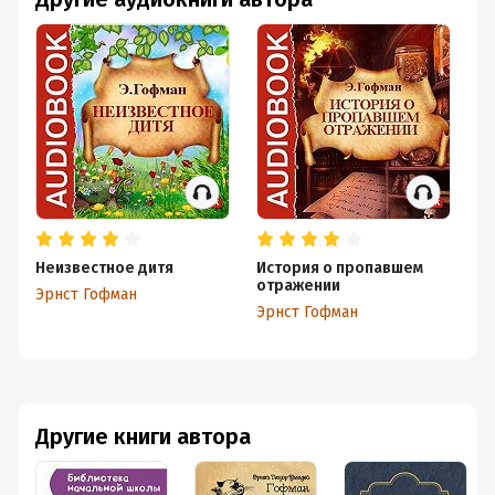
Неизвестное дитя
История о пропавшем
Ко
отражении
Эрнст Гофман
Эр
Эрнст Гофман
Другие книги автора