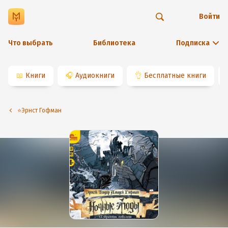
Войти
Что выбрать
Библиотека
Подписка
📖
Книги
🎧
Аудиокниги
👌
Бесплатные книги
⭐️Эрнст Гофман