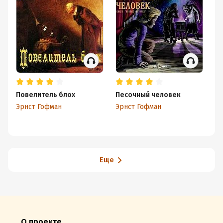
Повелитель блох
Песочный человек
Го
Эрнст Гофман
Эрнст Гофман
Гу
Еще
О проекте