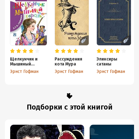
Щелкунчик и
Рассуждения
Эликсиры
Мышиный
кота Мура
сатаны
король
Эрнст Гофман
Эрнст Гофман
Эрнст Гофман
Подборки с этой книгой