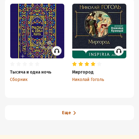
Тысяча и одна ночь
Миргород
Ру
Пр
Сборник
Николай Гоголь
ск
Ко
Еще