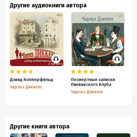
Другие аудиокниги автора
Дэвид Копперфильд
Посмертные записки
Б
Пиквикского Клуба
Чарльз Диккенс
Ча
Чарльз Диккенс
Другие книги автора