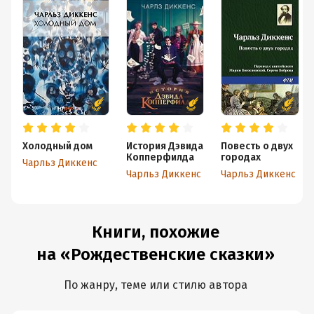
Холодный дом
История Дэвида
Повесть о двух
Копперфилда
городах
Чарльз Диккенс
Чарльз Диккенс
Чарльз Диккенс
Книги, похожие
на «Рождественские сказки»
По жанру, теме или стилю автора