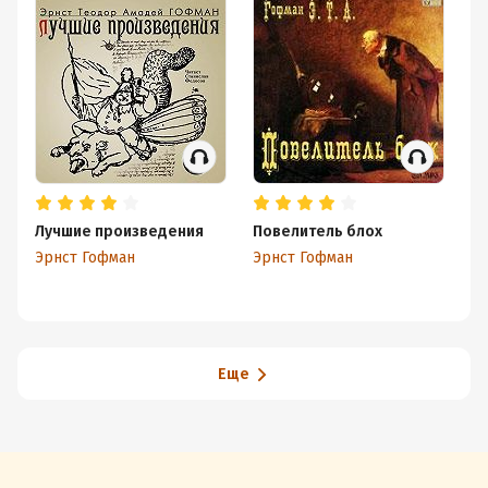
Лучшие произведения
Повелитель блох
К
Эрнст Гофман
Эрнст Гофман
П
Еще