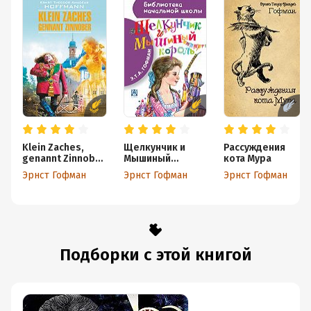
Klein Zaches,
Щелкунчик и
Рассуждения
genannt Zinnober
Мышиный
кота Мура
/ Крошка Цахес,
король
Эрнст Гофман
Эрнст Гофман
Эрнст Гофман
по прозванию
Циннобер. Книга
для чтения на
немецком языке
Подборки с этой книгой