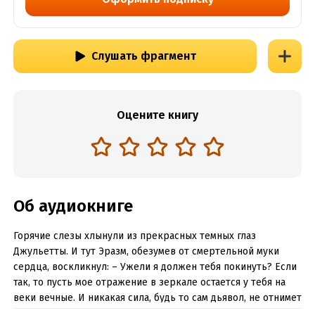
Слушать фрагмент
Оцените книгу
Об аудиокниге
Горячие слезы хлынули из прекрасных темных глаз
Джульетты. И тут Эразм, обезумев от смертельной муки
сердца, воскликнул: – Ужели я должен тебя покинуть? Если
так, то пусть мое отражение в зеркале остается у тебя на
веки вечные. И никакая сила, будь то сам дьявол, не отнимет
его у тебя, пока я не принадлежу тебе телом и душой. Точно