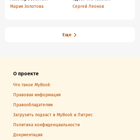
чувствовать себя
осознанное питание и
за
Мария Золотова
Сергей Леонов
Ко
хорошо
зачем вам это?
за
„о
п
р
Еще
О проекте
Что такое MyBook
Правовая информация
Правообладателям
Загрузить подкаст в MyBook и Литрес
Политика конфиденциальности
Документация