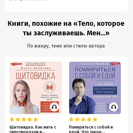
Книги, похожие на «Тело, которое
ты заслуживаешь. Мен...»
По жанру, теме или стилю автора
Щитовидка. Как жить с
Помириться с собой и
Са
гипотиреозом и
едой. Что такое
до