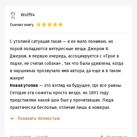
Wolf94
Оценил книгу
С утопией ситуация такая — я ее мало понимаю, но
порой попадаются интересные вещи. Джером К.
Джером, в первую очередь, ассоциируется с «Трое в
лодке, не считая собаки» , так что была удивлена, когда
в наушниках прозвучало имя автора, да еще и в таком
жанре!
Новая утопия
— это взгляд на будущее, где все равны.
Сегодня эти сюжеты просто везде, но 1891 году
представляю какой шок был у прочитавших. Люди
практически бесполые, отличия лишь в номерах.
Мыться по расписанию, работа 3 часа в день... И куда
Показать полностью
бы вы не поехали, вас ждет тоже самое.
- В мое время было так хорошо в полях, в