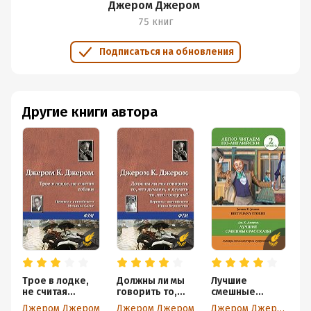
Джером Джером
75 книг
Подписаться на обновления
Другие книги автора
Трое в лодке,
Должны ли мы
Лучшие
Т
не считая
говорить то,
смешные
н
собаки
что думаем, и
рассказы /
с
Джером Джером
Джером Джером
Джером Джером
Д