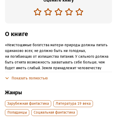
Оцените книгу
О книге
«Неистощимые богатства матери-природы должны питать
одинаково всех; не должно быть ни голодных,
ни погибающих от излишества питания. У сильного должна
быть отнята возможность захватывать себе больше, чем
будет иметь слабый. Земля принадлежит человечеству
со всем, что находится на ее поверхности и в ее недрах,
Показать полностью
поэтому она и должна быть разделена между всеми
поровну. Равные по законам природы люди должны быть
равными и по своим собственным законам…»
Жанры
Читать отрывок
Зарубежная фантастика
Литература 19 века
Попаданцы
Социальная фантастика
Подробная информация