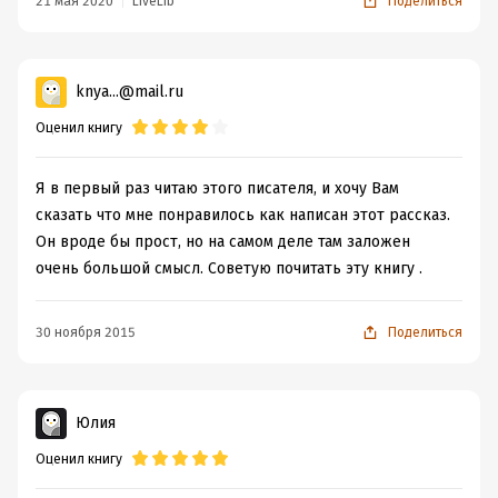
деревнях. Огромные зеленые деревья,
21 мая 2020
LiveLib
Поделиться
лужайки, густо поросшие травой,
волнуемой ветром, прелестные коттеджи,
обсаженные розовыми кустами...
- О, мы все это изменили, - прервал меня
knya...@mail.ru
старый джентльмен, - теперь у нас
Оценил книгу
имеется огромный огород, правильно
пересекаемый дорогами и каналами под
прямым углом. В полях теперь нет
Я в первый раз читаю этого писателя, и хочу Вам
красоты. Мы упразднили красоту; она
сказать что мне понравилось как написан этот рассказ.
мешала нашему равенству. Теперь у нас
Он вроде бы прост, но на самом деле там заложен
все и везде одинаково, и нет места,
которое чем-либо отличалось бы от
очень большой смысл. Советую почитать эту книгу .
другого.
30 ноября 2015
Поделиться
5 из 5
Юлия
Оценил книгу