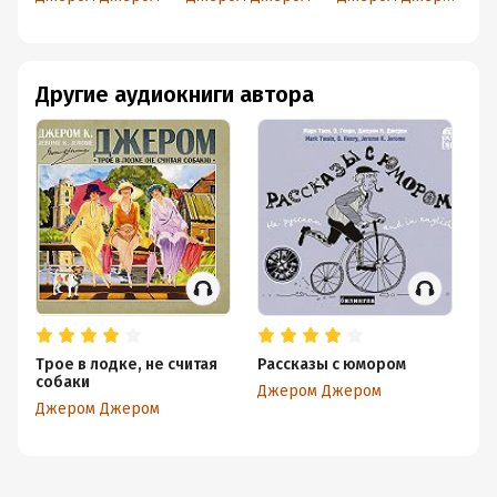
думать то, что
Best Funny
ч
говорим?
Stories
к
(
Другие аудиокниги автора
Трое в лодке, не считая
Рассказы с юмором
Тр
собаки
Джером Джером
Д
Джером Джером