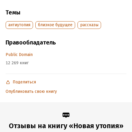
Дата написания:
1 января 1891
Темы
Объем:
35912
Год издания:
2016
антиутопия
близкое будущее
рассказы
Переводчик:
Любовь Мурахина-Аксенова
Время на чтение:
1
ч.
Правообладатель
Public Domain
12 269 книг
Поделиться
Опубликовать свою книгу
Отзывы на книгу «Новая утопия»