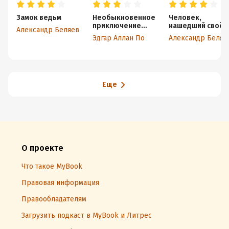
Замок ведьм
Необыкновенное
Человек,
приключение
нашедший своё
Александр Беляев
некоего Ганса
лицо
Эдгар Аллан По
Александр Беляе
Пфааля
Еще
О проекте
Что такое MyBook
Правовая информация
Правообладателям
Загрузить подкаст в MyBook и Литрес