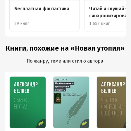
Бесплатная фантастика
Читай и слушай –
синхронизирова
книги
29 книг
1 657 книг
Книги, похожие на «Новая утопия»
По жанру, теме или стилю автора