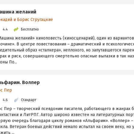
ашина желаний
ркадий и Борис Стругацкие
4.4
Бесплатно
Машина желаний» киноповесть (киносценарий), один из вариантов
очине». В центре повествования – драматический и психологичес
едительный образ «сталкера», неплохого, но запутавшегося парен
трах и риск, совершающего смертельно опасные вылазки в так н
оны По...
льфарим. Волпер
ос Пер
4.6
Стандарт
ос Пер – творческий псевдоним писателя, работающего в жанрах 
нтастики и ЛитРПГ. Автор широко известен на литературных порт
ервую очередь благодаря циклу романов «Альфарим». «Волпер» – 
кла. Ветеран боевых действий немало испытал на своем веку, но 
жить ...