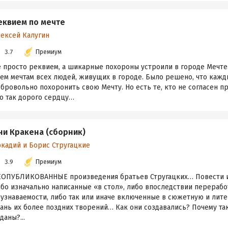
еквием по мечте
лексей Калугин
3.7
Премиум
 просто реквием, а шикарные похороны устроили в городе Мечте.
сем мечтам всех людей, живущих в городе. Было решено, что каж
бровольно похоронить свою Мечту. Но есть те, кто не согласен пр
о так дорого сердцу…
ни Кракена (сборник)
ркадий и Борис Стругацкие
3.9
Премиум
ЕОПУБЛИКОВАННЫЕ произведения братьев Стругацких… Повести и
ибо изначально написанные «в стол», либо впоследствии перераб
еузнаваемости, либо так или иначе включенные в сюжетную и лит
ань их более поздних творений… Как они создавались? Почему та
даны?...