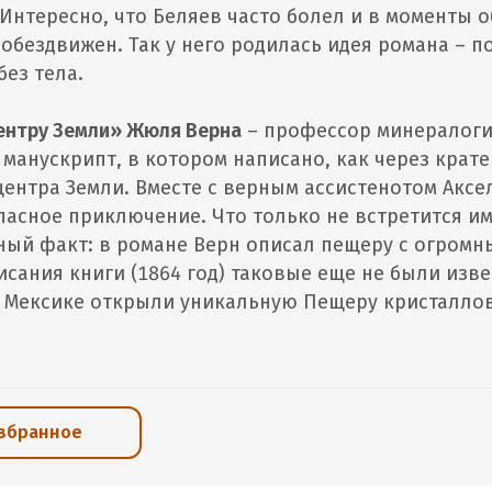
 Интересно, что Беляев часто болел и в моменты 
обездвижен. Так у него родилась идея романа – по
без тела.
ентру Земли» Жюля Верна
– профессор минералоги
манускрипт, в котором написано, как через крат
центра Земли. Вместе с верным ассистенотом Аксе
пасное приключение. Что только не встретится им
ый факт: в романе Верн описал пещеру с огромн
исания книги (1864 год) таковые еще не были изве
в Мексике открыли уникальную Пещеру кристаллов
избранное