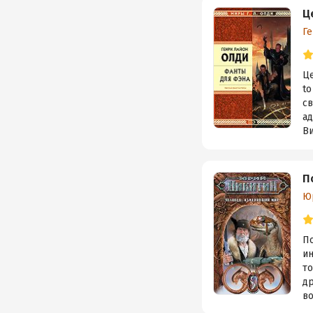
Ц
Г
Ц
to
св
а
Ви
П
Ю
П
и
то
др
во