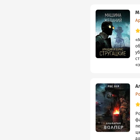
М
А
«
об
уб
с
«з
А
Р
Р
фа
п
ци
до