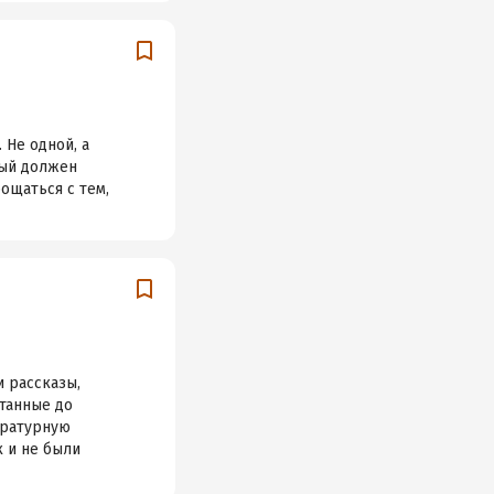
 Не одной, а
дый должен
ощаться с тем,
 рассказы,
отанные до
ературную
к и не были