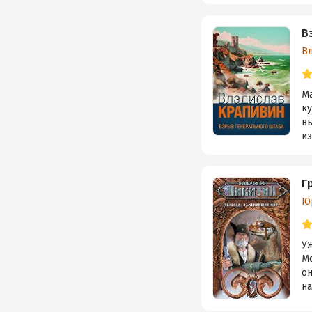
В
В
Ма
ку
в
из
Г
Ю
Уж
М
о
на