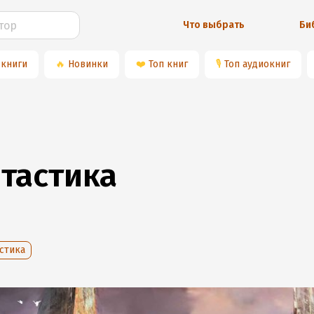
Что выбрать
Би
 книги
🔥
Новинки
❤️
Топ книг
🎙
Топ аудиокниг
тастика
стика