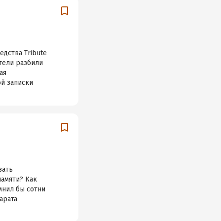
дства Tribute
атели разбили
ая
ой записки
вать
амяти? Как
мнил бы сотни
арата