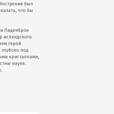
обострения был
казать, что бы
и Лиденброк
ер исландского
лем герой
 глубоко под
ыми кристаллами,
стны науке.
.