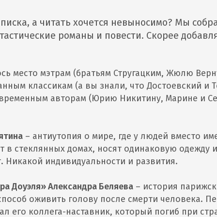
писка, а читать хочется невыносимо? Мы собр
астические романы и повести. Скорее добавл
сь место мэтрам (братьям Стругацким, Жюлю Верн
анным классикам (а вы знали, что Достоевский и 
овременным авторам (Юрию Никитину, Марине и С
ятина
– антиутопия о мире, где у людей вместо и
т в стеклянных домах, носят одинаковую одежду 
. Никакой индивидуальности и развития.
ра Доуэля» Александра Беляева
– история парижск
способ оживить голову после смерти человека. П
ал его коллега-наставник, который погиб при ст