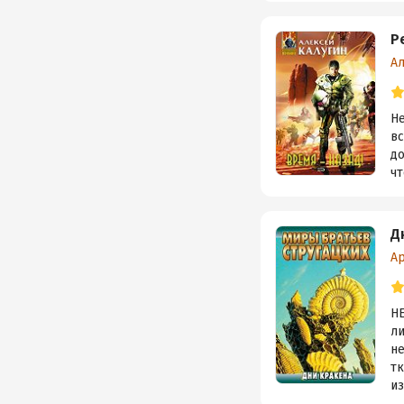
Р
А
Не
в
до
чт
Д
А
Н
л
н
тк
из