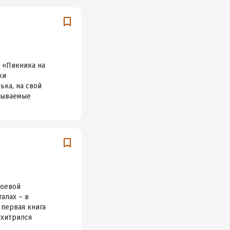
 «Пикника на
ки
ька, на свой
азываемые
боевой
алах – в
первая книга
ухитрился