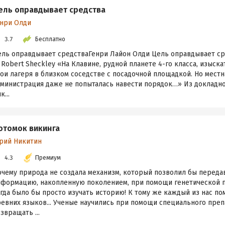
ель оправдывает средства
енри Олди
3.7
Бесплатно
ель оправдывает средстваГенри Лайон Олди Цель оправдывает сре
 Robert Sheckley «На Клавине, рудной планете 4-го класса, изыск
ои лагеря в близком соседстве с посадочной площадкой. Но местн
дминистрация даже не попыталась навести порядок…» Из докладн
к...
отомок викинга
рий Никитин
4.3
Премиум
очему природа не создала механизм, который позволил бы переда
нформацию, накопленную поколением, при помощи генетической п
гда было бы просто изучать историю! К тому же каждый из нас по
евних языков... Ученые научились при помощи специального преп
звращать ...