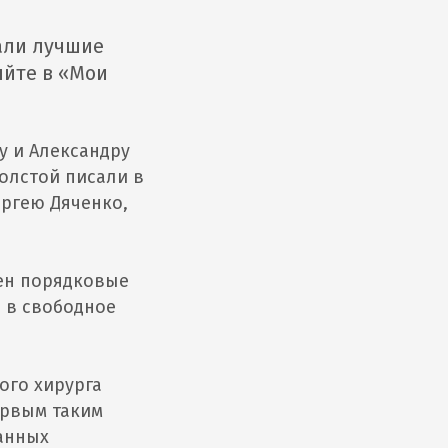
али лучшие
яйте в «Мои
у и Александру
Толстой писали в
ергею Дяченко,
мен порядковые
и в свободное
ого хирурга
ервым таким
ранных