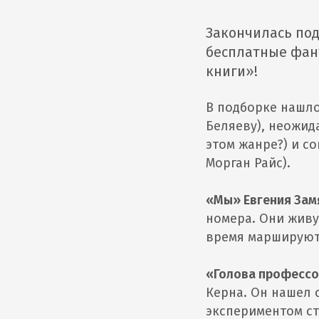
Закончилась под
бесплатные фант
книги»!
В подборке нашло
Беляеву), неожид
этом жанре?) и с
Морган Райс).
«Мы» Евгения Зам
номера. Они живу
время маршируют
«Голова профессо
Керна. Он нашел 
экспериментом ст