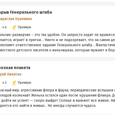
зрыв Генерального штаба
ладислав Крапивин
4.6
Премиум
льчик-разведчик – это так удобно. Он запросто ходит по вражеск
пается, играет в прятки… Никто и не подозревает, что на самом д
ыполняет ответственное задание Генерального штаба… Фантастич
вестного детского писателя о мальчишках, которые мужают в борьб
розная планета
рий Никитин
4.5
Премиум
асный мир: агрессивная флора и фауна, периодические вспышки и
олодой космонавт Женька остался один после крушения флаера. Д
н дойти не успеет — скоро выйдет Солнце и выжжет все живое. Ни
деется его найти в живых... Но иногда случаются чудеса.