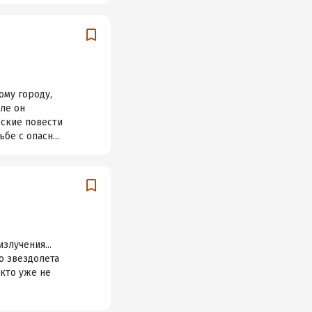
ому городу,
еле он
еские повести
е с опасн...
злучения...
о звездолета
кто уже не