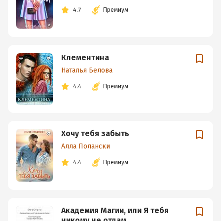
4.7
Премиум
Клементина
Наталья Белова
4.4
Премиум
Хочу тебя забыть
Алла Полански
4.4
Премиум
Академия Магии, или Я тебя
никому не отдам