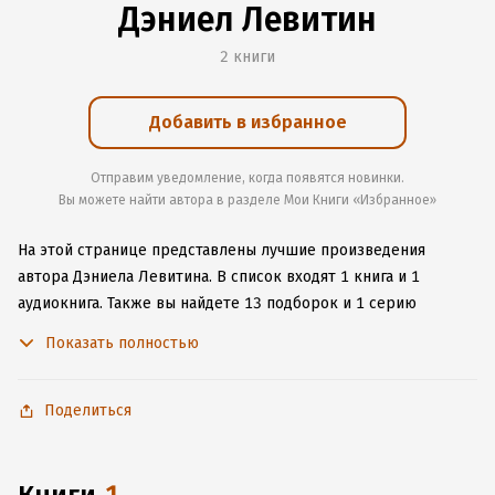
Дэниел Левитин
2 книги
Добавить в избранное
Отправим уведомление, когда появятся новинки.
Вы можете найти автора в разделе Мои Книги «Избранное»
На этой странице представлены лучшие произведения
автора Дэниела Левитина.
В список входят 1 книга и 1
аудиокнига.
Также вы найдете 13 подборок и 1 серию
с книгами автора.
Изучите более 20 отзывов о творчестве
Показать полностью
автора и начните читать или слушать книги Дэниела
Левитина онлайн прямо на сайте, установите наше удобное
приложение для iOS или Android, чтобы не расставаться
Поделиться
с любимыми произведениями даже без подключения
к интернету.