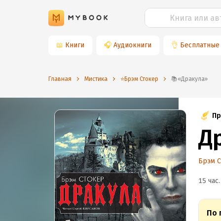
📖
Книги
🎧
Аудиокниги
👌
Бесплатные
Главная
Мистика
⭐️Брэм Стокер
📚«Дракула»
Пр
Д
Брэм 
15 час.
По 