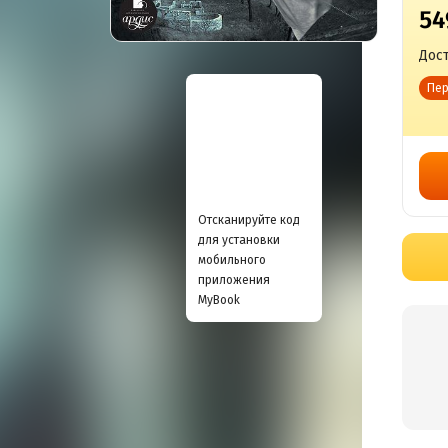
54
Дост
Пер
Отсканируйте код
для установки
мобильного
приложения
MyBook