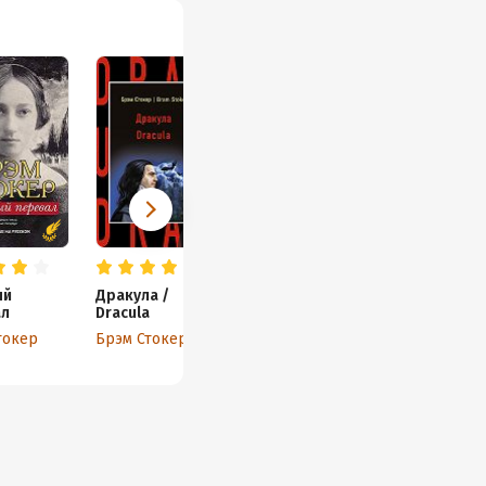
ый
Дракула /
ал
Dracula
токер
Брэм Стокер