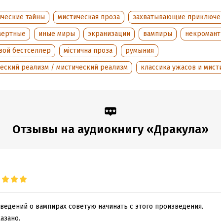
ические тайны
мистическая проза
захватывающие приключе
мертные
иные миры
экранизации
вампиры
некромант
вой бестселлер
містична проза
румыния
еский реализм / мистический реализм
классика ужасов и мист
Отзывы на аудиокнигу «Дракула»
ведений о вампирах советую начинать с этого произведения.
азано.