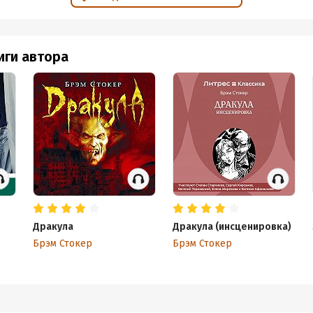
иги автора
Дракула
Дракула (инсценировка)
Брэм Стокер
Брэм Стокер