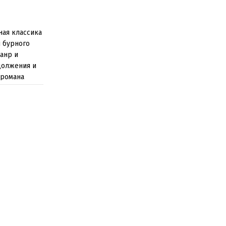
ная классика
й бурного
анр и
должения и
 романа
 Френсиса
ийся от
Лондона. А