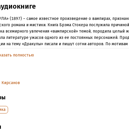
аудиокниге
ЛА» (1897) – самое известное произведение о вампирах, признан
ского романа и мистики. Книга Брэма Стокера послужила причино
ка всемирного увлечения «вампирской» темой, породила целый ж
ла литературе ужасов одного из ее постоянных персонажей. Про
ии на тему «Дракулы» писали и пишут сотни авторов. По мотивам
десятки фильмов, в том числе одноименный оскароносный фильм
казать полностью
Копполы (1992).
у удалось создать новый, необычайно красивый мир, простирающ
х веков до наших дней, от загадочной Трансильвании до уютного 
е – создать нового мифического героя. Героя на все времена…
 Кирсанов
ры
обная информация
аписания:
1 января 1895
ика
дания:
2010
оступления:
23 декабря 2024
ы