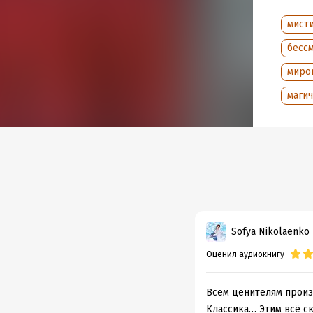
мист
бесс
миро
магич
Sofya Nikolaenko
Оценил аудиокнигу
Всем ценителям произ
Классика… Этим всё ск