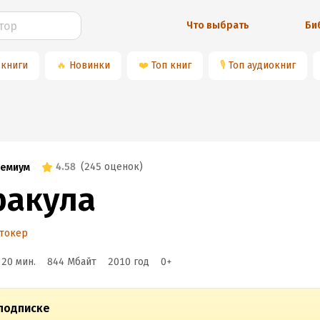
Что выбрать
Би
 книги
🔥
Новинки
❤️
Топ книг
🎙
Топ аудиокниг
4.58
(
245 оценок
)
емиум
ракула
Стокер
 20 мин.
844 Мбайт
2010
год
0
+
подписке