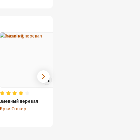
Змеиный перевал
Дракула
Брэм Стокер
Брэм Стокер