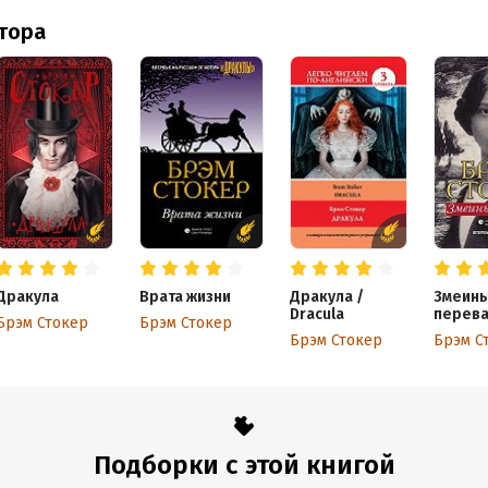
втора
Дракула
Врата жизни
Дракула /
Змеин
Dracula
перев
Брэм Стокер
Брэм Стокер
Брэм Стокер
Брэм С
Подборки с этой книгой