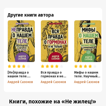
Другие книги автора
[Не]правда о
Вся правда о
Мифы о нашем
нашем теле.
гормонах и не
теле. Научный
Заблуждения, в
только
подход к
Андрей Сазонов
Андрей Сазонов
Андрей Сазонов
которые мы
примитивным
верим
вопросам
Книги, похожие на «Не жилец!»