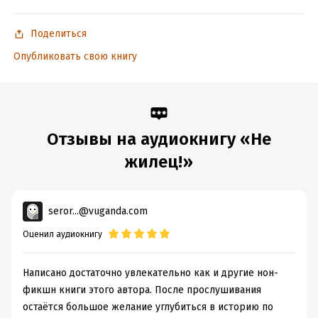
Странно, увлекательно, необъяснимо, шокирующе… – как
еще вы назовете те случаи и ситуации, которые стали
Поделиться
переломными моментами в развитии медицинских знаний?
Опубликовать свою книгу
Выбор за вами.
© Сазонов А., 2020
© & ℗ ООО «Издательство АСТ», «Аудиокнига», 2020
Продюсер аудиозаписи: Татьяна Плюта
Отзывы на аудиокнигу «Не
жилец!»
Подробная информация
Год издания:
2020
seror...@vuganda.com
Дата поступления:
4 июня 2020
Оценил аудиокнигу
ISBN (EAN):
9785171215101
Написано достаточно увлекательно как и другие нон-
фикшн книги этого автора. После прослушивания
остаётся большое желание углубиться в историю по