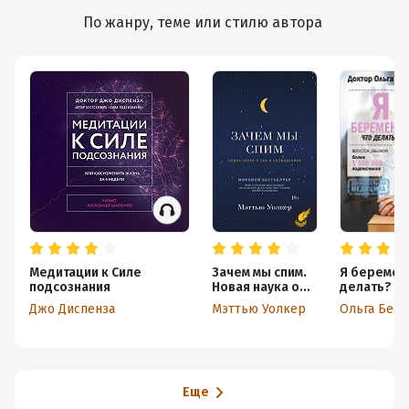
По жанру, теме или стилю автора
Медитации к Силе
Зачем мы спим.
Я беременн
подсознания
Новая наука о
делать?
сне и
Джо Диспенза
Мэттью Уолкер
Ольга Бел
сновидениях
Еще