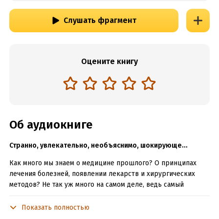
Слушать фрагмент
Оцените книгу
Об аудиокниге
Странно, увлекательно, необъяснимо, шокирующе…
Как много мы знаем о медицине прошлого? О принципах
лечения болезней, появлении лекарств и хирургических
методов? Не так уж много на самом деле, ведь самый
первый вопрос, который возникает у шокированного
читателя, – как люди вообще жили в то время, когда
Показать полностью
медицина и религия были, по сути, тождественны друг