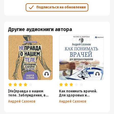
Подписаться на обновления
Другие аудиокниги автора
[Не]правда о нашем
Как понимать врачей.
Ко
теле. Заблуждения, в
Для здоровых и
са
которые мы верим
пациентов
Андрей Сазонов
Андрей Сазонов
Ан