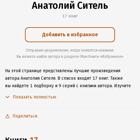
Анатолий Ситель
17 книг
Добавить в избранное
Отправим уведомление, когда появятся новинки.
Вы можете найти автора в разделе Мои Книги «Избранное»
На этой странице представлены лучшие произведения
автора Анатолия Сителя.
В список входят 17 книг.
Также
вы найдете 1 подборку и 9 серий с книгами автора.
Изучите
более 4 отзыва о творчестве автора и начните читать или
Показать полностью
слушать книги Анатолия Сителя онлайн прямо на сайте,
установите наше удобное приложение для iOS или Android,
чтобы не расставаться с любимыми произведениями даже
Поделиться
без подключения к интернету.