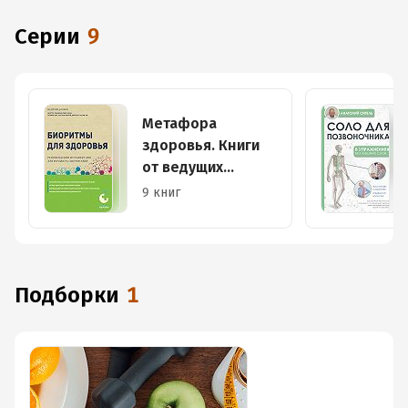
Серии
9
Метафора
здоровья. Книги
от ведущих
экспертов в
9 книг
области
медицины
Подборки
1