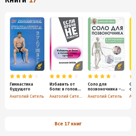
книги
17
Гимнастика
Избавить от
Соло для
От
будущего
боли: в голове,
позвоночника – в
сп
спине, суставах
упражнениях!
Анатолий Ситель
Анатолий Ситель
Анатолий Ситель
Все 17 книг