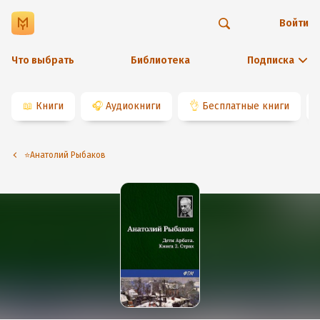
Войти
Что выбрать
Библиотека
Подписка
📖
Книги
🎧
Аудиокниги
👌
Бесплатные книги
⭐️Анатолий Рыбаков