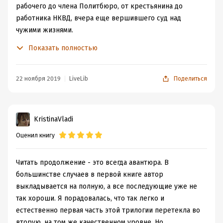
рабочего до члена Политбюро, от крестьянина до
работника НКВД, вчера еще вершившего суд над
чужими жизнями.
Тем интереснее было сравнить впечатления и
Показать полностью
подтвердить своё мысленное предположение о том,
что спустя время, уже зная сюжетную линию основных
героев, другую, не менее важную и значительную часть
22 ноября 2019
LiveLib
Поделиться
будет читать интереснее.
На деле так и оказалось. И даже имея уже больше в
своем читательском багаже на тему репрессий и
KristinaVladi
тоталитаризма по сравнению с прошлым, чтение от
Оценил книгу
этого не становится легче. Страшно читать о том
времени, страшно представлять всю ту атмосферу
невероятного страха, пронизывающего все сферы
Читать продолжение - это всегда авантюра. В
жизни отдельного человека и все слои населения
большинстве случаев в первой книге автор
сверху донизу.
выкладывается на полную, а все последующие уже не
От обвинений в шпионаже, подстрекательстве,
так хороши. Я порадовалась, что так легко и
вредительстве не был застрахован никто. Любая
естественно первая часть этой трилогии перетекла во
оплошность, простая оговорка, опущенная рука на
вторую, на том же качественном уровне. Но