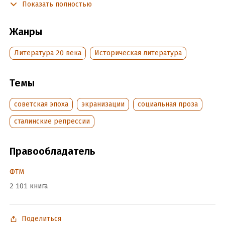
Показать полностью
Подробная информация
Жанры
Дата написания:
1 января 1990
Объем:
1211917
Литература 20 века
Историческая литература
Год издания:
2024
ISBN (EAN):
9785446700554
Темы
Время на чтение:
17
ч.
советская эпоха
экранизации
социальная проза
сталинские репрессии
Правообладатель
ФТМ
2 101 книга
Поделиться