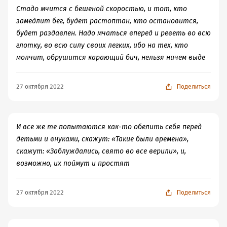
и такие люди находились! Как много у нас в стране
Стадо мчится с бешеной скоростью, и тот, кто
было таких людей (а вы, господа, одного Сталина
замедлит бег, будет растоптан, кто остановится,
ругаете)... Как умело он мог подбирать кадры под стать
будет раздавлен. Надо мчаться вперед и реветь во всю
задачам... А потом на них находились другие такие же
глотку, во всю силу своих легких, ибо на тех, кто
кадры. Одни мерзавцы уничтожают других. Меня
молчит, обрушится карающий бич, нельзя ничем выде
недавно упрекнули, что я не понимаю масштаба
бедствия. А я понимаю, что из общего числа погибших
27 октября 2022
Поделиться
от репрессий людей надо отнять тех, кто сам эти
репрессии осуществлял и по закону бумеранга в
последствии стал их жертвой тоже. Таких, как Саша
Панкратов, значительно меньше. Пауки в банке едят
И все же те попытаются как-то обелить себя перед
друг друга. А ты в банку не лезь. Увеличь шансы на
детьми и внуками, скажут: «Такие были времена»,
выживание. Ох и грязное это дело - политика.
скажут: «Заблуждались, свято во все верили», и,
Сталин - больной человек был, это факт. Не могу не
возможно, их поймут и простят
сопоставить с главным героем недавно прочитанной
мною книги Захар Прилепин - Есенин. Обещая встречу
27 октября 2022
Поделиться
впереди . (Что это, Есенин превращается у меня в меру
вещей?) У Сергея Александровича тоже была мания
величия и мания преследования. А какие разные