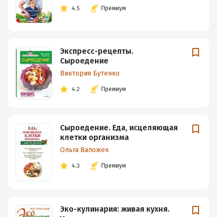
4.5
Премиум
Экспресс-рецепты.
Сыроедение
Виктория Бутенко
4.2
Премиум
Сыроедение. Еда, исцеляющая
клетки организма
Ольга Валожек
4.3
Премиум
Эко-кулинария: живая кухня.