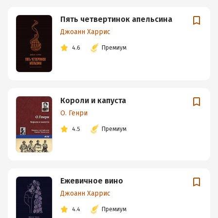
Пять четвертинок апельсина
Джоанн Харрис
4.6
Премиум
Короли и капуста
О. Генри
4.5
Премиум
Ежевичное вино
Джоанн Харрис
4.4
Премиум