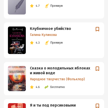
4.7
Премиум
Клубничное убийство
Галина Куликова
4.3
Премиум
Сказка о молодильных яблоках
и живой воде
Народное творчество (Фольклор)
4.6
Бесплатно
Я и ты под персиковыми