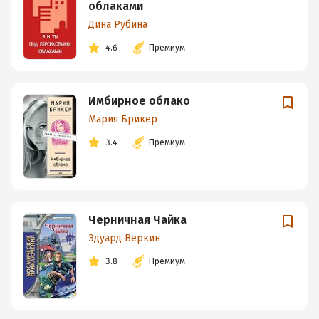
облаками
Дина Рубина
4.6
Премиум
Имбирное облако
Мария Брикер
3.4
Премиум
Черничная Чайка
Эдуард Веркин
3.8
Премиум