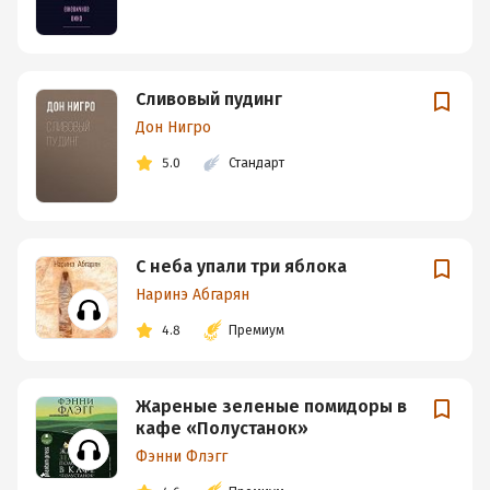
Сливовый пудинг
Дон Нигро
5.0
Стандарт
С неба упали три яблока
Наринэ Абгарян
4.8
Премиум
Жареные зеленые помидоры в
кафе «Полустанок»
Фэнни Флэгг