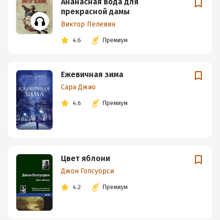
Ананасная вода для
прекрасной дамы
Виктор Пелевин
4.6
Премиум
Ежевичная зима
Сара Джио
4.6
Премиум
Цвет яблони
Джон Голсуорси
4.2
Премиум