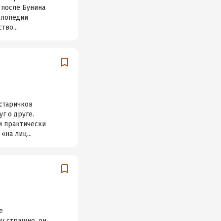
 после Бунина
клопедии
тво...
 старичков
г о друге.
и практически
«на лиц...
е
му страшно, он