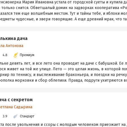
нсионерка Мария Ивановна устала от городской суеты и купила да
й только снится. Обветшалый домик на задворках кооператива «
азался тем еще волшебным местом. Тут и тайны тебе, и яблоки мо
едметы чудесные, и звери говорящие. А еще древний мрак, что таит
лькина дача
лла Антонова
4.8
Премиум
ьке девять лет, и все лето она проводит на даче с бабушкой. Ее 
ся живет на той же улице. Лето — это целая жизнь, в которой п
рнир по теннису, и выслеживание браконьера, и поездки на речку
ополка морковки и сбор облепихи. Правда, подруги ухитряются вл
ача с секретом
ветлана Садырина
3.9
Стандарт
та после увольнения и ссоры с молодым человеком приезжает на 