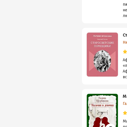
пи
не
лю
С
Н
А
«
Аф
вс
М
Г
Ма
пр