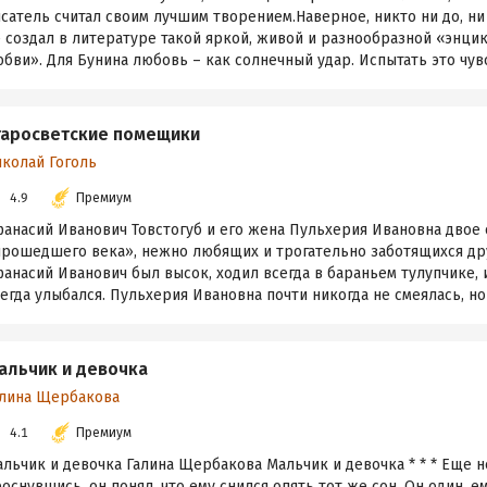
сатель считал своим лучшим творением.Наверное, никто ни до, ни
 создал в литературе такой яркой, живой и разнообразной «энци
бви». Для Бунина любовь – как солнечный удар. Испытать это чувс
таросветские помещики
иколай Гоголь
4.9
Премиум
фанасий Иванович Товстогуб и его жена Пульхерия Ивановна двое
прошедшего века», нежно любящих и трогательно заботящихся дру
анасий Иванович был высок, ходил всегда в бараньем тулупчике, 
егда улыбался. Пульхерия Ивановна почти никогда не смеялась, но 
альчик и девочка
алина Щербакова
4.1
Премиум
льчик и девочка Галина Щербакова Мальчик и девочка * * * Еще н
оснувшись, он понял, что ему снился опять тот же сон. Он один, е