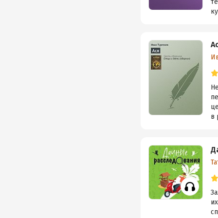
те
ку
А
И
Н
п
це
в 
Д
Та
З
их
с