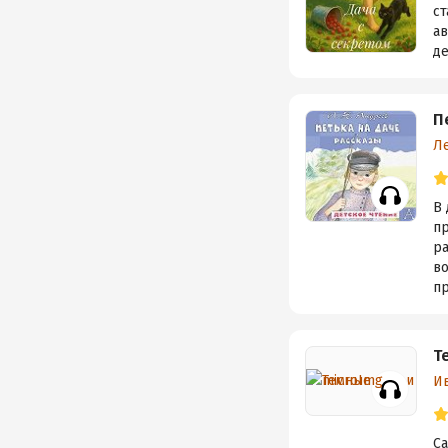
ст
ав
де
П
Л
В
п
р
во
пр
Т
И
Са