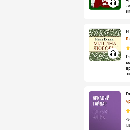
зо
ви
М
И
Гл
во
пр
Э
Г
А
«М
Св