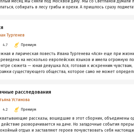
плый месяц мы сняли под Москвой дачу. Мы со Светланой думали 
паться, собирать в лесу грибы и орехи. А пришлось сразу подметат
ся
ван Тургенев
4.7
Премиум
ежная и лирическая повесть Ивана Тургенева «Ася» еще при жизн
ереведена на несколько европейских языков и имела огромную по
нтре сюжета — юная девушка Ася, готовая к искренним чувствам,
рамки существующего общества, которое само не может определит
ачные расследования
тьяна Устинова
4.2
Премиум
ахватывающие рассказы, вошедшие в этот сборник, объединены о
 действие разворачивается на даче. Но загадочные события прер
покойный отдых и заставляют героев почувствовать себя настоящ