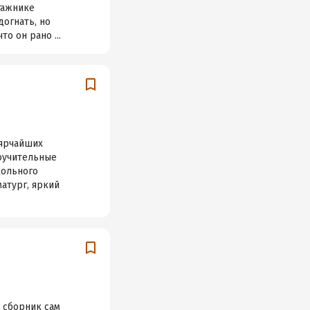
гажнике
догнать, но
о он рано ...
 ярчайших
поучительные
кольного
атург, яркий
т сборник сам