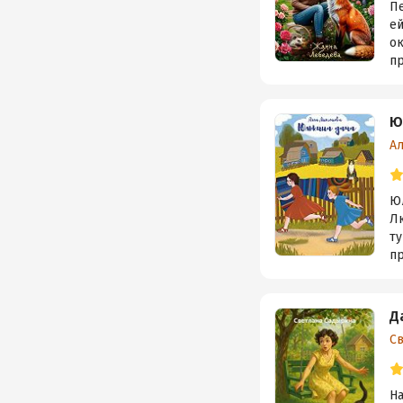
Пе
е
ок
пр
Ю
А
Юл
Лю
ту
пр
Д
С
На