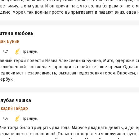
вет маму, а она ушла. И он кричит так, что волны (справа от него 
димо, море), так волны просто выпрыгивают и падают вниз, едва не
итина любовь
ван Бунин
4.7
Премиум
авный герой повести Ивана Алексеевича Бунина, Митя, одержим с
злюбленной – он желает проводить с ней все свое время. Однако
едпочитает независимость, вызывая подозрения героя. Впрочем, 
вербук
олубая чашка
ркадий Гайдар
4.4
Премиум
не тогда было тридцать два года. Марусе двадцать девять, а доч
етлане шесть с половиной. Только в конце лета я получил отпуск,