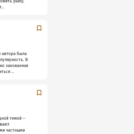
ловить рыбу,
...
и автора была
пулярность. В
 но закованная
ься ...
дной темой –
ывают
ими частными