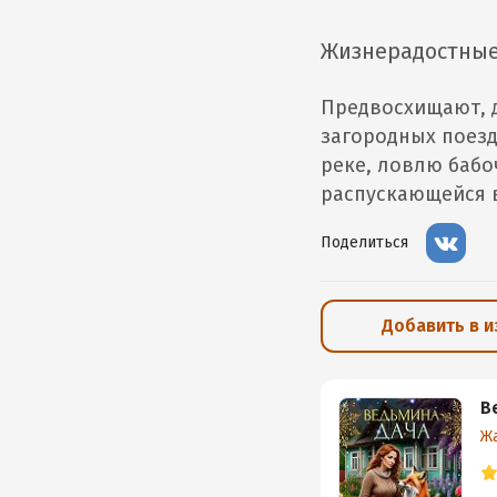
Жизнерадостные 
Предвосхищают, 
загородных поезд
реке, ловлю бабо
распускающейся 
Поделиться
Добавить в 
В
Ж