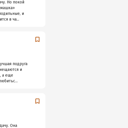
чу. Но покой
Ромашка»
лодильные, и
ся в ча...
лучшая подруга
омещаются и
, а еще
юбитьс...
дачу. Она