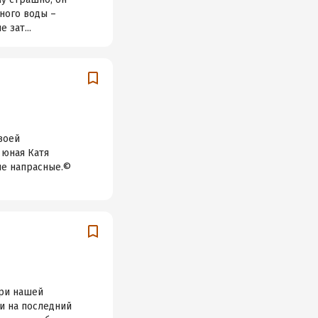
много воды –
 зат...
воей
 юная Катя
не напрасные.©
ери нашей
 и на последний