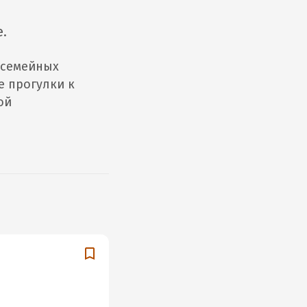
е.
 семейных
е прогулки к
ой