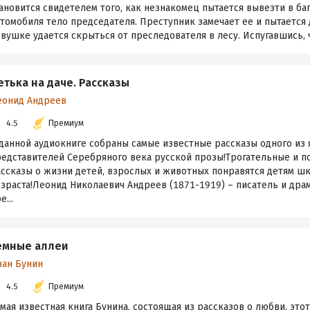
ановится свидетелем того, как незнакомец пытается вывезти в ба
томобиля тело председателя. Преступник замечает ее и пытается 
вушке удается скрыться от преследователя в лесу. Испугавшись, чт
етька на даче. Рассказы
еонид Андреев
4.5
Премиум
 данной аудиокниге собраны самые известные рассказы одного из
редставителей Серебряного века русской прозы!Трогательные и 
ассказы о жизни детей, взрослых и животных понравятся детям ш
зраста!Леонид Николаевич Андреев (1871-1919) – писатель и драм
е...
емные аллеи
ван Бунин
4.5
Премиум
мая известная книга Бунина, состоящая из рассказов о любви, это