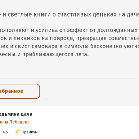
и светлые книги о счастливых деньках на дач
дополняют и усиливают эффект от долгожданных
ок и пикников на природе, превращая совместны
чек и свист самовара в символы бесконечно уютн
весны и приближающегося лета.
избранное
едьмина дача
анна Лебедева
4.5
Премиум