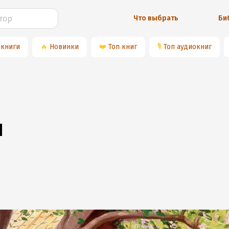
Что выбрать
Би
 книги
🔥
Новинки
❤️
Топ книг
🎙
Топ аудиокниг
и