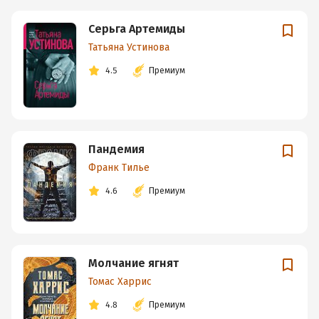
Серьга Артемиды
Татьяна Устинова
4.5
Премиум
Пандемия
Франк Тилье
4.6
Премиум
Молчание ягнят
Томас Харрис
4.8
Премиум