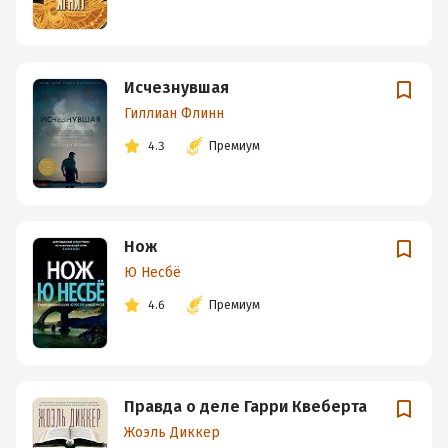
Исчезнувшая
Гиллиан Флинн
4.3
Премиум
Нож
Ю Несбё
4.6
Премиум
Правда о деле Гарри Квеберта
Жоэль Диккер