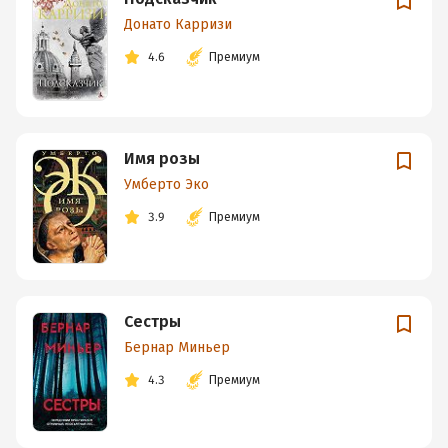
Донато Карризи
4.6
Премиум
Имя розы
Умберто Эко
3.9
Премиум
Сестры
Бернар Миньер
4.3
Премиум