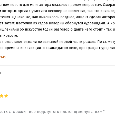
ством нового для меня автора оказалось делом непростым. Омер
 которых оргии с участием несовершеннолетних, так что книга одн
чтения. Однако же, как выяснилось позднее, акцент сделан автором
дет затем: цветочки из садов Виверны обернутся чудовищами...А к
лениями об искусстве (один разговор о Данте чего стоит - так 
е, красоте.
едь она станет едва ли не завязкой первой части романа. По сюже
о времена инквизиции, в семнадцатом веке, превращает уродлив
х пор становятся одержимы дьяволом и стремлением убивать...И
тью
таются разобраться во всем этом на месте - в садах Виверны, где,
л тот самый Джованни. Поездка заканчивается трагично: побоище
ок гуманизма на пути от Бога к бестии приведет нас на край пр
b
ана мы молниеносно переносимся в восемнадцатый век, Париж, фр
й человек из Гавра волею судеб оказывается в пристанище греха - 
редставления, здесь царят бессмертные. Можно продать душу дьяв
лучшать общество, пусть этим займутся те, кто обречен смерти
ость сторожит все подступы к настоящим чувствам."