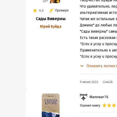
Творчество Буйды лю
русского народа», е
Что удивительно, пе
4.2
Премиум
Тяжело сказать наск
альтернативная исто
Сады Виверны
слышал, — но семейк
Читая же остальные 
напоминающая какой-
Домино" до любых п
Юрий Буйда
себя металибералов 
"Сады виверны" самы
художественного про
Есть такая расхожая
в литературе — убий
"Если я усну и прос
Роман Буйды тяжело 
Применительно к ав
популярными темами 
"Если я усну и прос
фоне всех этих извр
убивают."
Показать полнос
Основная, по заявле
"Сады Виверны" полн
взгляд, хуже всего.
"Парабасис".
Самое 
с героями из-за этих
локаций!
9 июня 2022
LiveLib
слова, что вряд ли р
Секретарь инквизито
«Дар речи» — это са
хозяина, занимается
Manowar76
хохота у других. Чит
"Иногда мне кажется
Оценил книгу
стал.
с дьяволом.."
Идёт охота на горбу