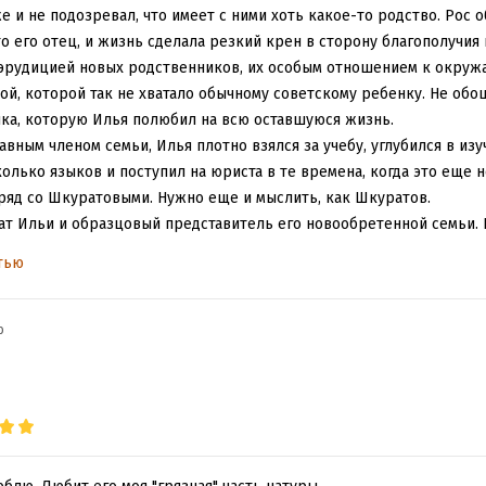
рпение? Покорность? Жалкие будни рабов? Как говорил Сенека, non
е и не подозревал, что имеет с ними хоть какое-то родство. Рос 
комнатах этого дома. Надо жить здесь и сейчас, в этой комнате,
кто его отец, и жизнь сделала резкий крен в сторону благополучи
ым – это не утрата, а очищение..."
 эрудицией новых родственников, их особым отношением к окруж
ой, которой так не хватало обычному советскому ребенку. Не об
ка, которую Илья полюбил на всю оставшуюся жизнь.
авным членом семьи, Илья плотно взялся за учебу, углубился в из
олько языков и поступил на юриста в те времена, когда это еще н
 ряд со Шкуратовыми. Нужно еще и мыслить, как Шкуратов.
т Ильи и образцовый представитель его новообретенной семьи. 
Дидим обошел даже своего отца, Бориса Шкуратова, — политическ
тью
страна.
йда начинает не с детства Ильи, а с современности, с момента, ко
иехать в элитный поселок «Правая сторона», в котором живет Дид
b
 состоянии, сбил девочку, а затем добил ее, выстрелив из пистоле
пок не может никто, а сам Дидим после рокового вечера впал в д
тью. Илья и Шаша начинают обдумывать план действий и возможны
бийство для их семьи — дело обыденное.
Шкуратовых, Буйда не забывает рассказать и об истории страны, 
 СССР, смена культурных парадигм, Афган, — все это сплетается в