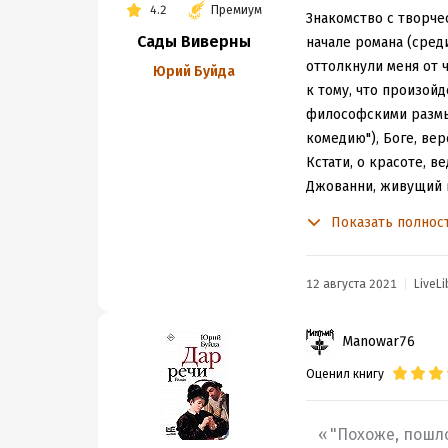
4.2
Премиум
Знакомство с творче
Сады Виверны
начале романа (среди
оттолкнули меня от 
Юрий Буйда
к тому, что произой
философскими размыш
комедию"), Боге, вер
Кстати, о красоте, в
Джованни, живущий в
только женщины с те
Показать полнос
секретарем, Мазо, пы
фрески им расписыва
"Когда-нибудь избыт
12 августа 2021
LiveLi
сегодня кажется"
Во второй части ром
Manowar76
и...вампиры. Молодо
Оценил книгу
происходят жуткие п
жизнь?...
"Мы не стремимся у
"Похоже, пошл