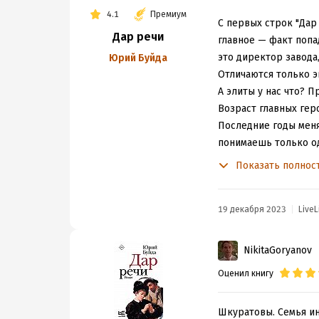
И наконец, в третье
4.1
Премиум
Одново, состоявшего
С первых строк "Дар
Дар речи
революционно-подпол
главное — факт попа
"Жизнь приняла хар
это директор завода
Юрий Буйда
зверь и ждет, и соо
Отличаются только э
идут, дабы победить
А элиты у нас что? 
Обращает на себя вн
Возраст главных геро
посмотрим на событ
Последние годы меня
инквизиции и этих с
понимаешь только од
родины и путях дост
Нераздражающие опис
Показать полнос
местам...Признаюсь,
Рассказчик оказывае
грустью утраты и сл
По форме у нас тут 
"Однажды ты сказал 
19 декабря 2023
LiveL
похищенной любви. Р
встретимся там, на д
речей. Пурпурные зап
4/5, маленькая моде
Сильная вещь, насто
NikitaGoryanov
красивые длинные р
10(ШЕДЕВР)
Оценил книгу
роман, приключения, 
есть о чем подумать н
"У нас нет потерян
Шкуратовы. Семья ин