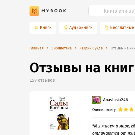
📖
Книги
🎧
Аудиокниги
👌
Бесплатные
Главная
Библиотека
⭐️Юрий Буйда
Отзывы на кн
Отзывы на книг
159
отзывов
Anastasia246
Оценил книгу
"Мы живем в мире, г
отличаются от живо