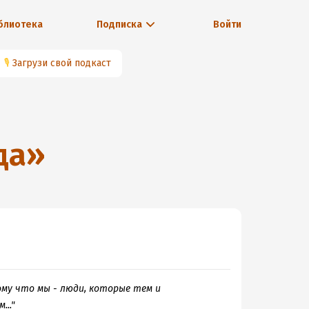
блиотека
Подписка
Войти
🎙
Загрузи свой подкаст
да
»
тому что мы - люди, которые тем и
.."