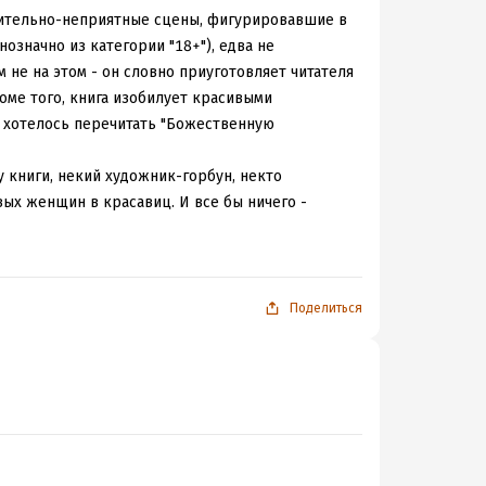
зительно-неприятные сцены, фигурировавшие в
означно из категории "18+"), едва не
 не на этом - он словно приуготовляет читателя
роме того, книга изобилует красивыми
и хотелось перечитать "Божественную
ту книги, некий художник-горбун, некто
ых женщин в красавиц. И все бы ничего -
нквизитор дон Чема со своим личным
 по слухам, случается та еще чертовщина, ведь
м и пожаром...
опасти, и это произойдет скорее, чем нам
Поделиться
анцузская революция, кровь на улицах, бунты
естественно, в садах Виверны. Здесь
олу и жить вечно, только что это будет за
..."