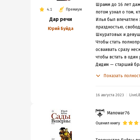
завещать сегодня? Те
Шрамм до 16 лет даж
4.1
Премиум
жить сразу во всех 
потом узнал о том, 
Расставание с прошл
Дар речи
Илья был впечатлен
праздностью, свобод
Юрий Буйда
Шкуратовых и девуш
Чтобы стать полнопр
осваивать сразу неск
чтобы встать в один
Дидим — старший бра
По уровню достатка 
Показать полнос
которого следит вся 
Но повествование Бу
срочной просьбой пр
16 августа 2023
LiveLi
находясь в нетрезвом
Объяснить его посту
Manowar76
делающий его личнос
Оценил книгу
утраченную жизнь. У
Повествуя о судьбе 
перестройка, развал