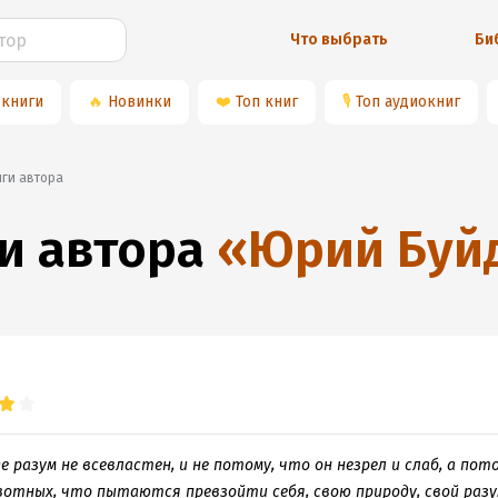
Что выбрать
Би
 книги
🔥
Новинки
❤️
Топ книг
🎙
Топ аудиокниг
иги автора
и автора
«
Юрий Буй
де разум не всевластен, и не потому, что он незрел и слаб, а по
тных, что пытаются превзойти себя, свою природу, свой разум.