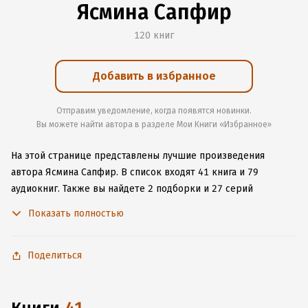
Ясмина Сапфир
120 книг
Добавить в избранное
Отправим уведомление, когда появятся новинки.
Вы можете найти автора в разделе Мои Книги «Избранное»
На этой странице представлены лучшие произведения
автора Ясмина Сапфир.
В список входят 41 книга и 79
аудиокниг.
Также вы найдете 2 подборки и 27 серий
с книгами автора.
Изучите более 623 отзыва о творчестве
Показать полностью
автора и начните читать или слушать книги Ясмина Сапфир
онлайн прямо на сайте, установите наше удобное
приложение для iOS или Android, чтобы не расставаться
Поделиться
с любимыми произведениями даже без подключения
к интернету.