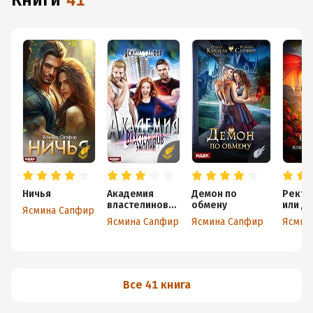
книги
41
Ничья
Академия
Демон по
Ректор
властелинов
обмену
или Д
Ясмина Сапфир
эмоций.
малин
Ясмина Сапфир
Ясмина Сапфир
Ясмин
Прочтем,
заберем,
используем
Все 41 книга