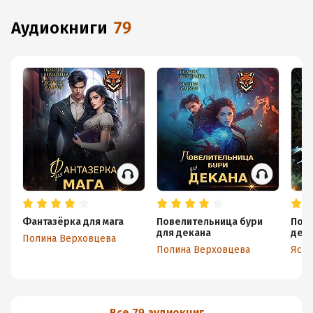
аудиокниги
79
Фантазёрка для мага
Повелительница бури
Пом
для декана
дем
Полина Верховцева
Полина Верховцева
Ясми
Все 79 аудиокниг