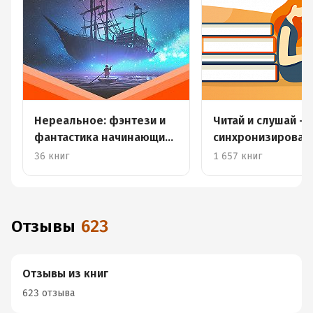
Нереальное: фэнтези и
Читай и слушай –
фантастика начинающих
синхронизирова
авторов
книги
36 книг
1 657 книг
Отзывы
623
Отзывы из книг
623 отзыва