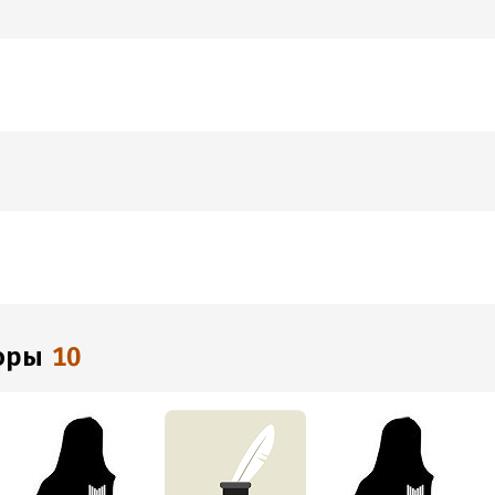
торы
10