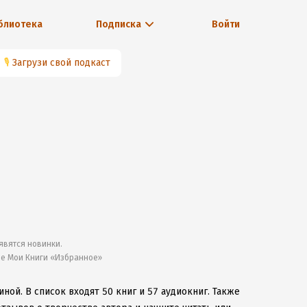
блиотека
Подписка
Войти
🎙
Загрузи свой подкаст
явятся новинки.
ле Мои Книги «Избранное»
иной.
В список входят 50 книг и 57 аудиокниг.
Также