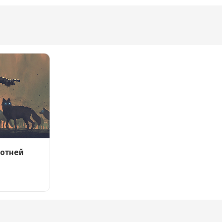
ротней