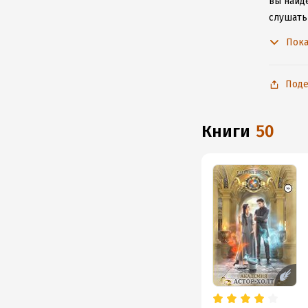
вы найде
слушать
не расс
Пока
Поде
книги
50