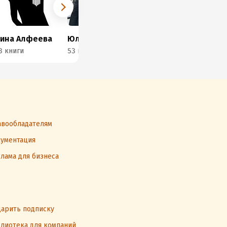
ина Алфеева
Юлия Шкутова
Анна Рэй
3 книги
53 книги
29 книг
37 
вообладателям
ументация
лама для бизнеса
арить подписку
лиотека для компаний