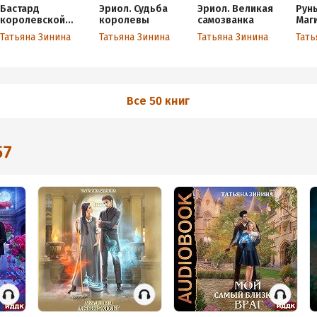
Бастард
Эриол. Судьба
Эриол. Великая
Рун
королевской
королевы
самозванка
Маг
крови
Татьяна Зинина
Татьяна Зинина
Татьяна Зинина
Тать
Все 50 книг
57