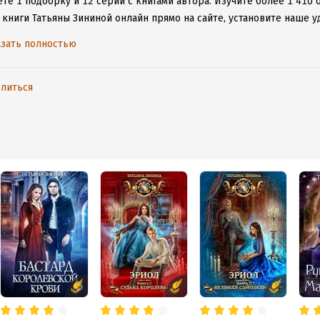
те 1 подборку и 12 серий с книгами автора.
Изучите более 1 410 
 книги Татьяны Зининой онлайн прямо на сайте, установите наше у
таваться с любимыми произведениями даже без подключения к инт
зать полностью
литься