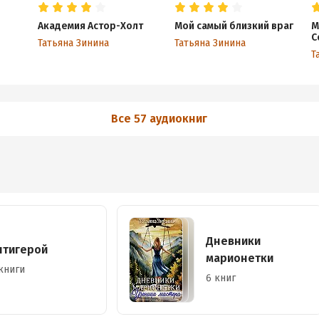
Академия Астор-Холт
Мой самый близкий враг
М
С
Татьяна Зинина
Татьяна Зинина
Т
Все 57 аудиокниг
Дневники
нтигерой
марионетки
книги
6 книг