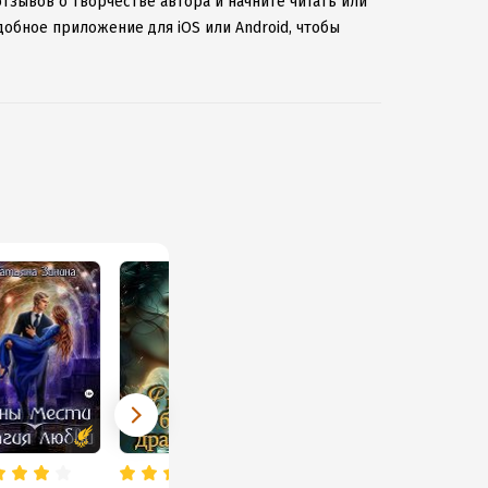
отзывов о творчестве автора и начните читать или
добное приложение для iOS или Android, чтобы
ернету.