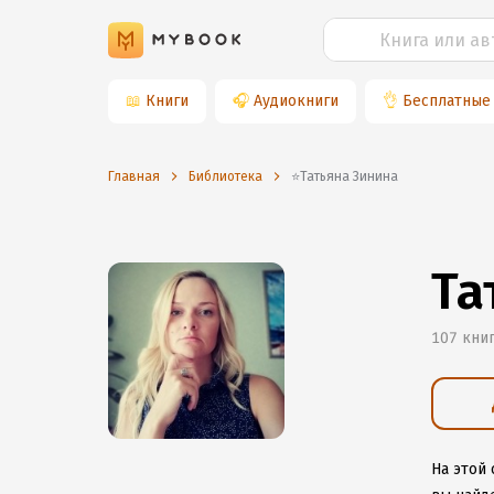
📖
Книги
🎧
Аудиокниги
👌
Бесплатные
Главная
Библиотека
⭐️Татьяна Зинина
Та
107 кни
На этой