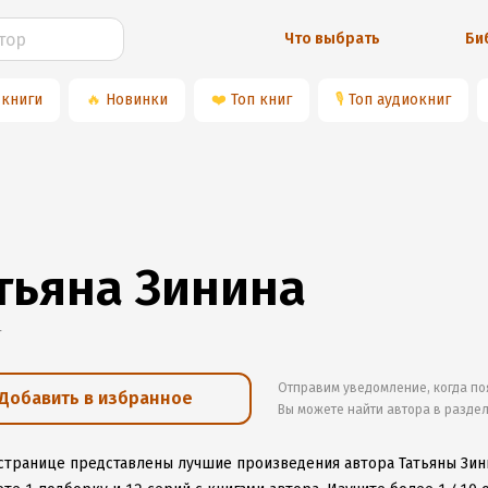
Что выбрать
Би
 книги
🔥
Новинки
❤️
Топ книг
🎙
Топ аудиокниг
тьяна Зинина
г
Отправим уведомление, когда по
Добавить в избранное
Вы можете найти автора в разде
 странице представлены лучшие произведения автора Татьяны Зин