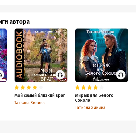
иги автора
Мой самый близкий враг
Мираж для Белого
Сокола
Татьяна Зинина
Татьяна Зинина