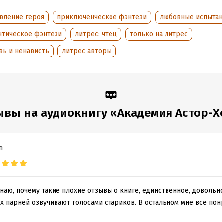
овление героя
приключенческое фэнтези
любовные испыта
нтическое фэнтези
литрес: чтец
только на литрес
вь и ненависть
литрес авторы
ывы на аудиокнигу «Академия Астор-Х
m
наю, почему такие плохие отзывы о книге, единственное, довольн
х парней озвучивают голосами стариков. В остальном мне все пон