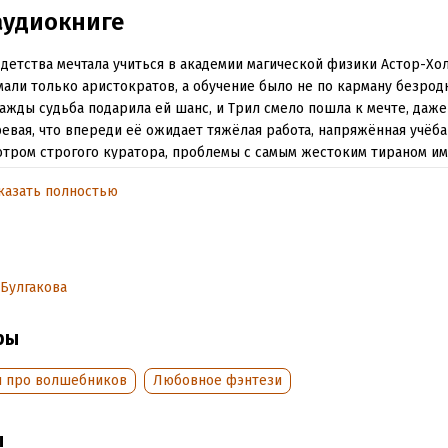
аудиокниге
 детства мечтала учиться в академии магической физики Астор-Хол
али только аристократов, а обучение было не по карману безрод
ажды судьба подарила ей шанс, и Трил смело пошла к мечте, даже
евая, что впереди её ожидает тяжёлая работа, напряжённая учёба
тром строгого куратора, проблемы с самым жестоким тираном им
енным прошлым, которое скрывает много тайн. И конечно, она пр
казать полностью
 что против воли окажется втянута в грязную борьбу за власть, где
стоять её жизнь и любовь.
обная информация
Булгакова
аписания:
1 января 2024
ры
дания:
2024
оступления:
20 июля 2024
и про волшебников
Любовное фэнтези
ы