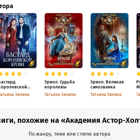
втора
Бастард
Эриол. Судьба
Эриол. Великая
Р
королевской
королевы
самозванка
М
крови
Татьяна Зинина
Татьяна Зинина
Татьяна Зинина
Т
иги, похожие на «Академия Астор-Хол
По жанру, теме или стилю автора