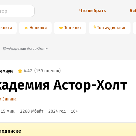
Что выбрать
Би
 книги
🔥
Новинки
❤️
Топ книг
🎙
Топ аудиокниг
📚«Академия Астор-Холт»
4.47
(
159 оценок
)
емиум
кадемия Астор-Холт
а Зинина
 15 мин.
2268 Мбайт
2024
год
16
+
подписке