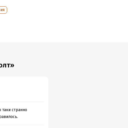
ния
олт»
о таки странно
равилось.