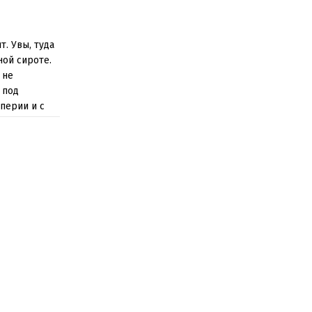
т. Увы, туда
ной сироте.
 не
 под
перии и с
едставить не
 на кону