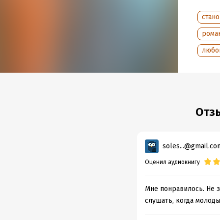
стан
рома
любо
Отз
soles...@gmail.co
Оценил аудиокнигу
Мне понравилось. Не з
слушать, когда молоды