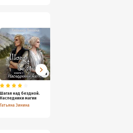
Шагая над бездной.
Я не хочу быть
Наследники магии
драконом!
Татьяна Зинина
Татьяна Зинина