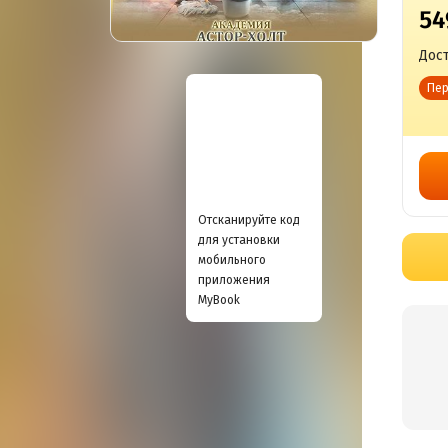
54
Дост
Пер
Отсканируйте код
для установки
мобильного
приложения
MyBook