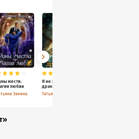
уны мести.
Я не хочу быть
агия любви
драконом!
атьяна Зинина
Татьяна Зинина
т»