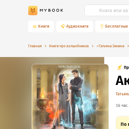
📖
Книги
🎧
Аудиокниги
👌
Бесплатные
Главная
Книги про волшебников
⭐️Татьяна Зинина
Пр
А
Татьян
16 час.
По 