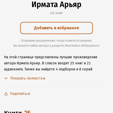
Ирмата Арьяр
46 книг
Добавить в избранное
Отправим уведомление, когда появятся новинки.
Вы можете найти автора в разделе Мои Книги «Избранное»
На этой странице представлены лучшие произведения
автора Ирмата Арьяр.
В список входят 25 книг и 21
аудиокнига.
Также вы найдете 4 подборки и 8 серий
с книгами автора.
Изучите более 472 отзыва о творчестве
Показать полностью
автора и начните читать или слушать книги Ирмата Арьяр
онлайн прямо на сайте, установите наше удобное
приложение для iOS или Android, чтобы не расставаться
Поделиться
с любимыми произведениями даже без подключения
к интернету.