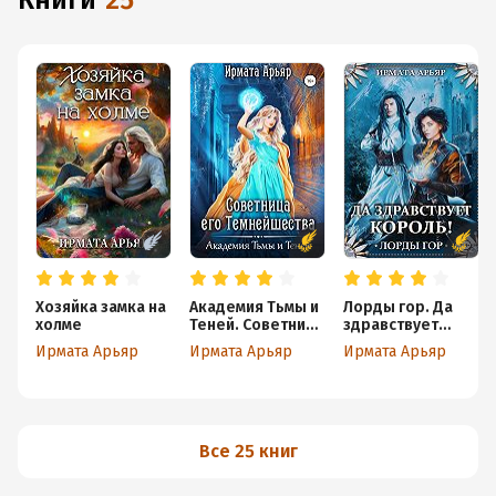
книги
25
Хозяйка замка на
Академия Тьмы и
Лорды гор. Да
холме
Теней. Советница
здравствует
его
король!
Ирмата Арьяр
Ирмата Арьяр
Ирмата Арьяр
темнейшества
Все 25 книг