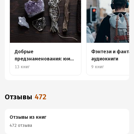
Добрые
Фэнтези и фантас
предзнаменования: юмор
аудиокниги
в фэнтези
13 книг
9 книг
Отзывы
472
Отзывы из книг
472 отзыва