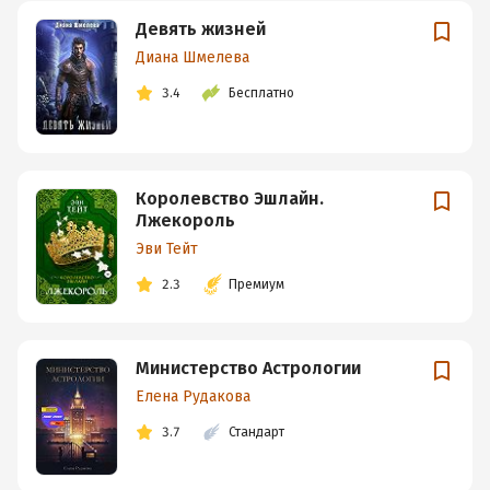
Девять жизней
Диана Шмелева
3.4
Бесплатно
Королевство Эшлайн.
Лжекороль
Эви Тейт
2.3
Премиум
Министерство Астрологии
Елена Рудакова
3.7
Стандарт