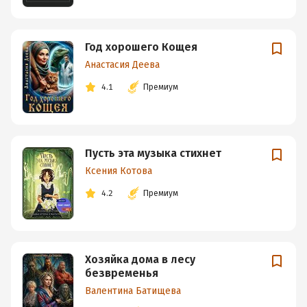
Год хорошего Кощея
Анастасия Деева
4.1
Премиум
Пусть эта музыка стихнет
Ксения Котова
4.2
Премиум
Хозяйка дома в лесу
безвременья
Валентина Батищева