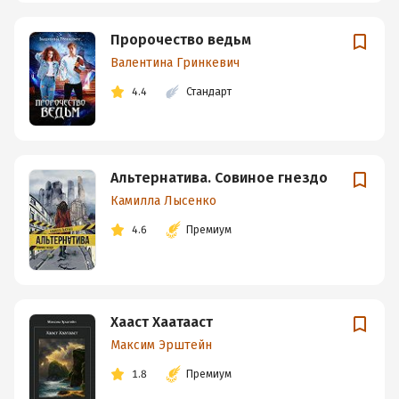
Пророчество ведьм
Валентина Гринкевич
4.4
Стандарт
Альтернатива. Совиное гнездо
Камилла Лысенко
4.6
Премиум
Хааст Хаатааст
Максим Эрштейн
1.8
Премиум