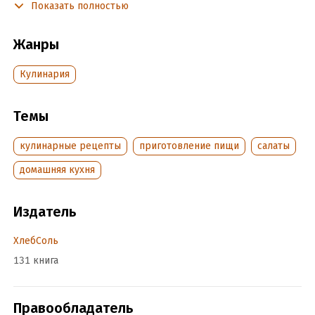
Показать полностью
ингредиентов и побольше.
Жанры
Подробная информация
Кулинария
Дата написания:
1 января 2013
Объем:
352987
Год издания:
2020
Темы
ISBN (EAN):
9785699667567
кулинарные рецепты
приготовление пищи
салаты
Время на чтение:
5
ч.
домашняя кухня
Издатель
ХлебСоль
131 книга
Правообладатель