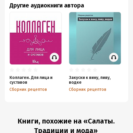
Другие аудиокниги автора
Коллаген. Для лица и
Закуски к вину, пиву,
Са
суставов
водке
ре
Сборник рецептов
Сборник рецептов
Сб
Книги, похожие на «Салаты.
Традиции и мода»