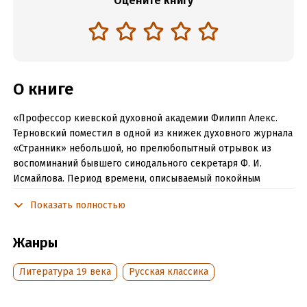
Оцените книгу
О книге
«Профессор киевской духовной академии Филипп Алекс.
Терновский поместил в одной из книжек духовного журнала
«Странник» небольшой, но прелюбопытный отрывок из
воспоминаний бывшего синодального секретаря Ф. И.
Исмайлова. Период времени, описываемый покойным
Исмайловым, – двадцать лет его служения в синоде, с 1820
Показать полностью
по 1840 год, именно те самые годы, когда совершилась
замечательная в истории синода борьба членов
синодального присутствия с обер-прокурорами…»
Жанры
Читать отрывок
Литература 19 века
Русская классика
Подробная информация