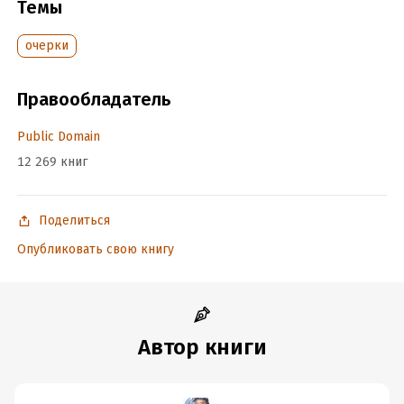
Темы
Дата написания:
1 января 1882
Объем:
88885
очерки
Год издания:
2017
Время на чтение:
2
ч.
Правообладатель
Public Domain
12 269 книг
Поделиться
Опубликовать свою книгу
Автор книги