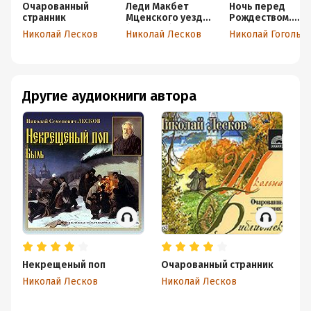
Очарованный
Леди Макбет
Ночь перед
странник
Мценского уезда
Рождеством.
(сборник)
Лучшие
Николай Лесков
Николай Лесков
Николай Гоголь
рождественские
истории
Другие аудиокниги автора
Некрещеный поп
Очарованный странник
Л
уе
Николай Лесков
Николай Лесков
Ни