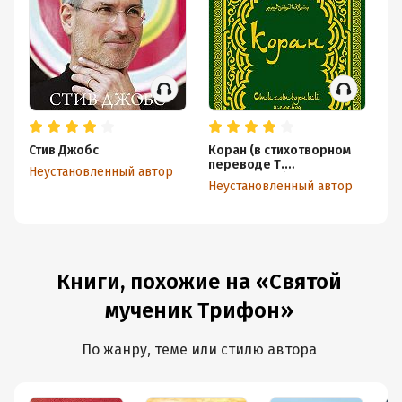
Стив Джобс
Коран (в стихотворном
К
переводе Т.
Неустановленный автор
Не
Шумовского)
Неустановленный автор
Книги, похожие на «Святой
мученик Трифон»
По жанру, теме или стилю автора