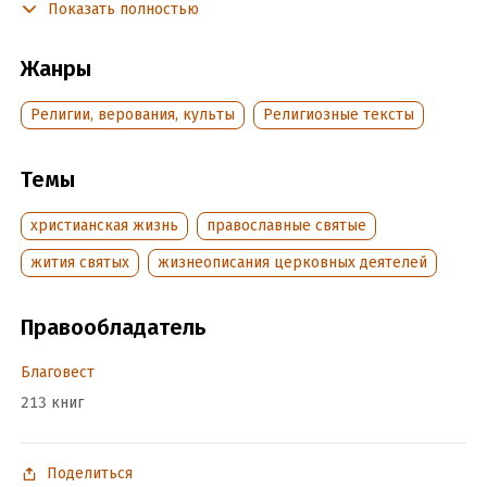
Показать полностью
святого и местах их пребывания, молитвенный раздел и
несколько приложений.
Жанры
Издание рассчитано на широкий круг православных
читателей.
Религии, верования, культы
Религиозные тексты
Подробная информация
Темы
Дата написания:
1 января 2013
христианская жизнь
православные святые
Объем:
169093
Год издания:
2013
жития святых
жизнеописания церковных деятелей
ISBN (EAN):
9785996802906
Время на чтение:
3
ч.
Правообладатель
Благовест
213 книг
Поделиться