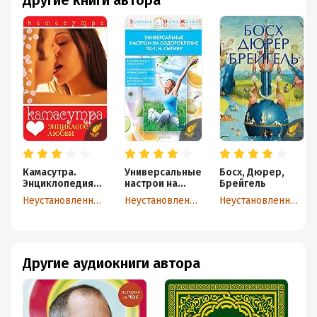
Другие книги автора
Камасутра.
Универсальные
Босх, Дюрер,
Энциклопедия
настрои на
Брейгель
любви
оздоровление
Неустановленный автор
Неустановленный автор
Неустановленный автор
по Г. Н. Сытину
Другие аудиокниги автора