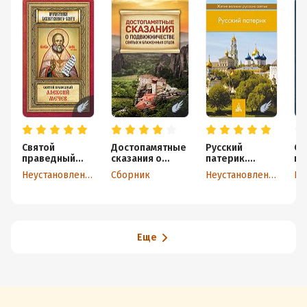
Святой
Достопамятные
Русский
Св
праведный
сказания о
патерик.
пр
Алексий Мечев
подвижничеств
Жития великих
Ио
Неустановленный автор
Сборник
Неустановленный автор
е святых и
русских святых
Кр
блаженных
отцов
Еще