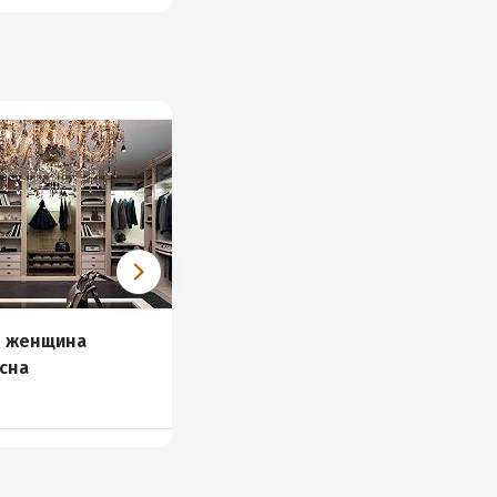
я женщина
Ты способна на всё:
сна
истории смелых женщин
76 книг