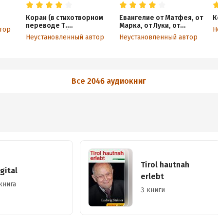
Коран (в стихотворном
Евангелие от Матфея, от
К
переводе Т.
Марка, от Луки, от
тор
Н
Шумовского)
Иоанна
Неустановленный автор
Неустановленный автор
Все 2046 аудиокниг
Tirol hautnah
gital
erlebt
книга
3 книги