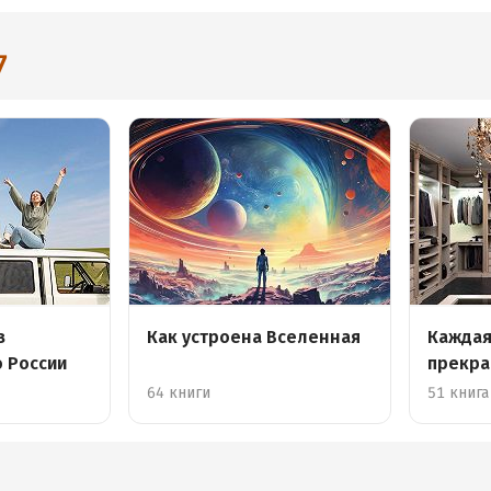
7
в
Как устроена Вселенная
Кажда
о России
прекра
64 книги
51 книга