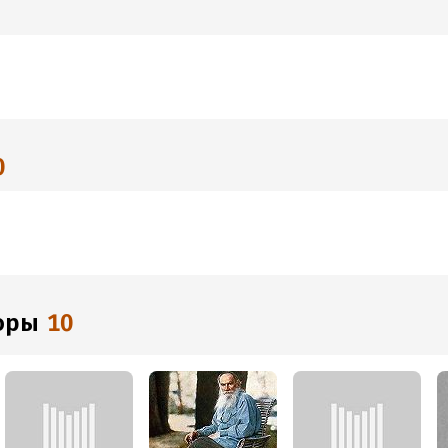
0
торы
10