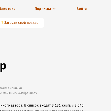
блиотека
Подписка
Войти
🎙
Загрузи свой подкаст
ор
явятся новинки.
ле Мои Книги «Избранное»
енного автора.
В список входят 3 131 книга и 2 046