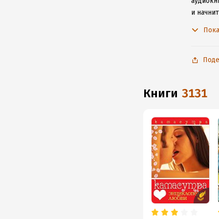
аудиокни
и начни
для iOS
Пока
Поде
книги
3131