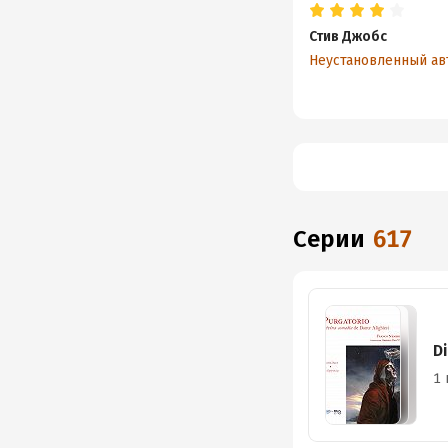
Стив Джобс
Неустановленный ав
Серии
617
Di
1 