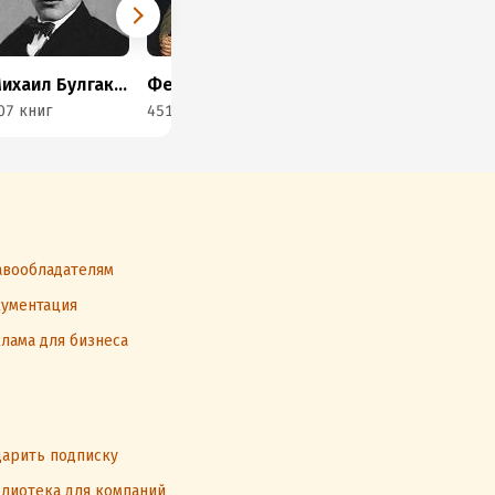
Михаил Булгаков
Федор Достоевский
Стивен Кинг
Дж
07 книг
451 книга
4 книги
109
вообладателям
ументация
лама для бизнеса
арить подписку
лиотека для компаний