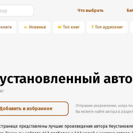
Что выбрать
Би
 книги
🔥
Новинки
❤️
Топ книг
🎙
Топ аудиокниг
установленный авт
иг
Отправим уведомление, когда по
Добавить в избранное
Вы можете найти автора в разде
 странице представлены лучшие произведения автора Неустановл