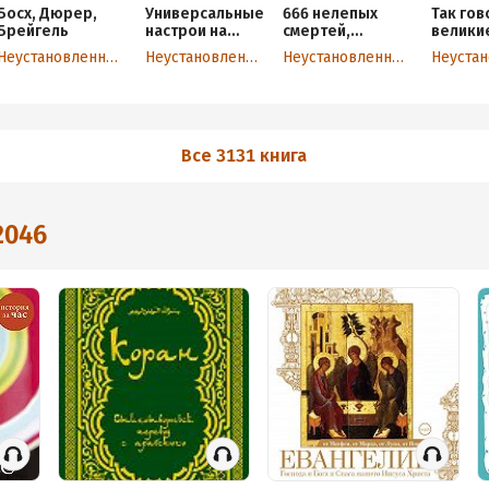
Босх, Дюрер,
Универсальные
666 нелепых
Так го
Брейгель
настрои на
смертей,
велики
оздоровление
вошедших в
кутюрь
Неустановленный автор
Неустановленный автор
Неустановленный автор
по Г. Н. Сытину
историю. Премия
моде, о
Дарвина
о себе
отдыхает
Все 3131 книга
2046