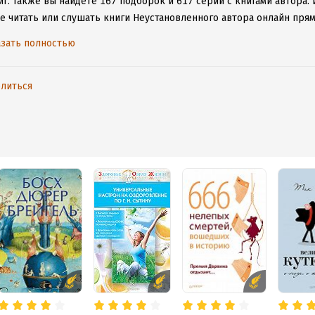
г.
Также вы найдете 167 подборок и 617 серий с книгами автора.
те читать или слушать книги Неустановленного автора онлайн пря
 или Android, чтобы не расставаться с любимыми произведениями 
зать полностью
литься