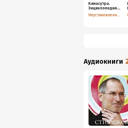
Камасутра.
Энциклопедия
любви
Неустановленный автор
аудиокниги