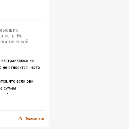
 пьющих
ность. Но
 клинической
о настраиваюсь на
 не относится, часто
ся, что если они
ше суммы
я, убивает даже
е можно по пальцам
 и талантливых
Поделиться
ько понимаю - это