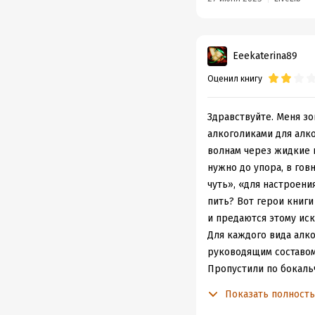
пьяные истории своих 
кивать. Или тоже “при
плохо. Глупо осуждать
Eeekaterina89
не то настроение.
Оценил книгу
Авторы ломали четверт
становилось и грустно
Здравствуйте. Меня зов
Также книгу рекоменду
алкоголиками для алк
откровенно, у меня бы
волнам через жидкие п
не занимаюсь (занимаю
нужно до упора, в гов
чуть», «для настроени
Я даже о самой книге 
пить? Вот герои книги
легкое похмелье, во в
и предаются этому иск
поклонение их таланту
Для каждого вида алко
руководящим составом 
Рекомендую ли я ее др
Пропустили по бокальч
потерянное время.
начальника заодно, и 
Показать полност
в стельку пивом нецел