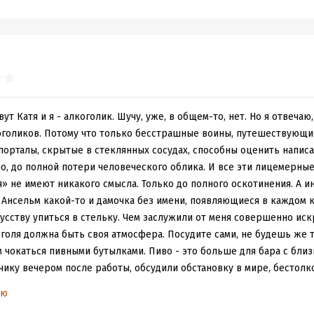
товарищей. А они могут быть весьма разнообразны. Тебе остается
нять на грудь”, чтобы встать на один уровень. Я не осуждаю и не 
 алкоголь и начинать читать книгу “Конец воздержанию”. Просто 
ую стену и обращались непосредственно к читателю. Но с таким 
, и смешно. Богема же.
ут Катя и я - алкоголик. Шучу, уже, в общем-то, нет. Но я отвечаю,
ется не читать в кругу друзей, а проходить через все это в одино
оголиков. Потому что только бесстрашные воины, путешествующ
 и мыслей не было зачитывать главы этой книги своим друзьям. И 
орталы, скрытые в стеклянных сосудах, способны оценить написа
сь). Просто зачем им чужой пьяный опыт, когда у каждого есть св
но, до полной потери человеческого облика. И все эти лицемерные
я» не имеют никакого смысла. Только до полного оскотинения. А и
не могу сказать ничего конкретного. Потому что в ней такого нет.
 Ансельм какой-то и дамочка без имени, появляющиеся в каждом к
ремя прочтения головная боль. Но авторы и не рассчитывали на 
усству упиться в стельку. Чем заслужили от меня совершенно иск
.
голя должна быть своя атмосфера. Посудите сами, не будешь же т
чокаться пивными бутылками. Пиво - это больше для бара с близ
угим? Конечно не рекомендую. Не берусь на себя брать ответств
ику вечером после работы, обсудили обстановку в мире, бестолко
привет. Разбежались по своим делам дальше. Ну и давайте будем ч
ью
есообразно, бессмысленно и оно того точно не стоит. Пить придёт