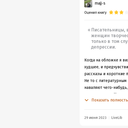
majj-s
Оценил книгу
Писательницы, 
женщин творчес
только в том сл
депрессии.
Когда на обложке я в
худшее, и предчувстви
рассказы и короткие 
Не то с литературным 
наваляют чего-нибудь
составляющих. Но нет,
Показать полност
мощные самобытные та
пересчитать).
"Конец воздержанию
29 июня 2023
LiveLib
людей, главным образ