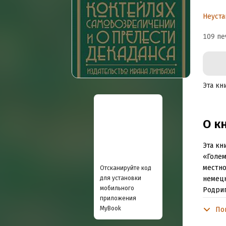
и
Неуста
109 пе
Эта кн
О к
Эта кн
«Голем
местно
Отсканируйте код
для установки
немецк
мобильного
Родриг
приложения
серьез
MyBook
По
от дет
рецепт