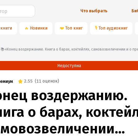
Что выбрать
Би
 книги
🔥
Новинки
❤️
Топ книг
🎙
Топ аудиокниг
📚«Конец воздержанию. Книга о барах, коктейлях, самовозвеличении и о п
Недоступна
2.55
(
11 оценок
)
емиум
онец воздержанию.
ига о барах, коктейл
амовозвеличении