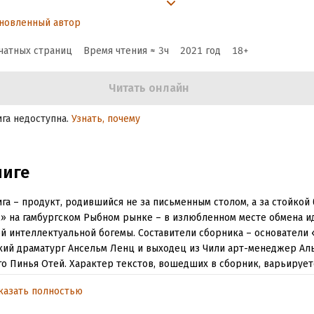
 о прелести декаданс
новленный автор
чатных страниц
Время чтения ≈
3
ч
2021
год
18
+
Читать онлайн
ига недоступна.
Узнать, почему
ниге
ига – продукт, родившийся не за письменным столом, а за стойкой
» на гамбургском Рыбном рынке – в излюбленном месте обмена и
й интеллектуальной богемы. Составители сборника – основатели 
ий драматург Ансельм Ленц и выходец из Чили арт-менеджер Ал
о Пинья Отей. Характер текстов, вошедших в сборник, варьирует
ных и основательных до возвышенно-патетических, а их жанровая
казать полностью
ективных историй до культурологических эссе. Снабженная двен
ами коктейлей из числа подаваемых в «Големе», книга призвана 