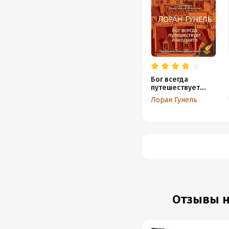
Бог всегда
путешествует
инкогнито
Лоран Гунель
Отзывы на