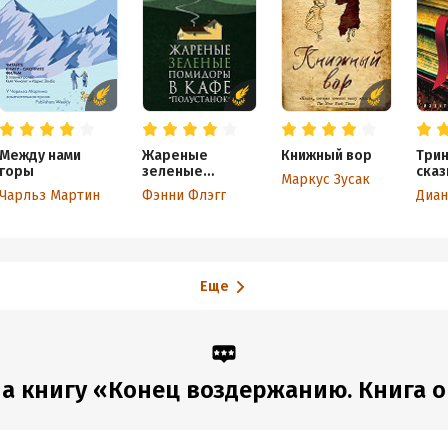
Между нами
Жареные
Книжный вор
Три
горы
зеленые
сказ
Маркус Зусак
помидоры в
Чарльз Мартин
Фэнни Флэгг
кафе
«Полустанок»
Еще
 книгу «Конец воздержанию. Книга о б