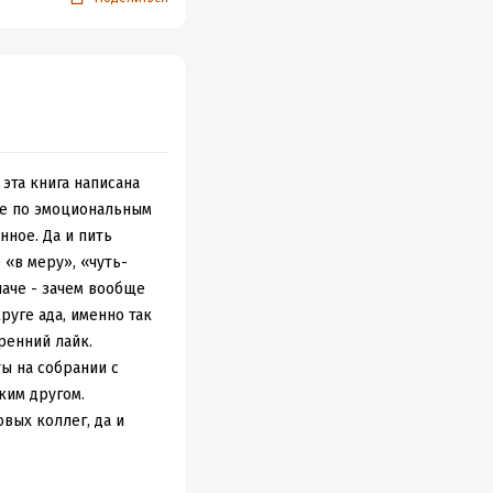
 только слушать и
говорю, что это
при прочтении было
пафосом, что мне
 эта книга написана
чку. Но скажу
ие по эмоциональным
не потому что я таким
нное. Да и пить
ой.
 «в меру», «чуть-
наче - зачем вообще
 После прочтения
руге ада, именно так
фурор и всеобщее
ренний лайк.
ы на собрании с
ким другом.
енность за чужое
вых коллег, да и
естными, напиваться
ся много, а на