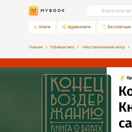
📖
Книги
🎧
Аудиокниги
👌
Бесплатные
Главная
Публицистика
⭐️Неустановленный автор
Пр
К
Кн
с