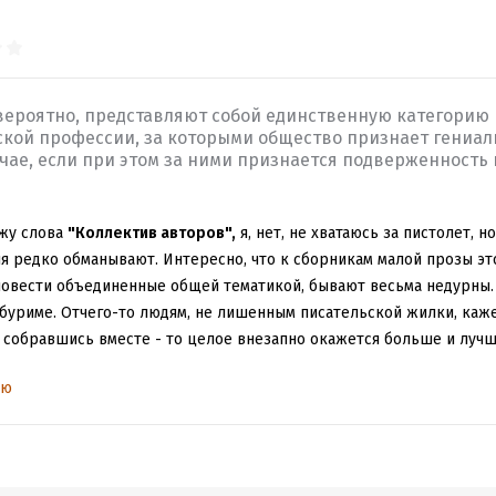
вероятно, представляют собой единственную категорию
кой профессии, за которыми общество признает гениаль
учае, если при этом за ними признается подверженность
ижу слова
"Коллектив авторов",
я, нет, не хватаюсь за пистолет, н
я редко обманывают. Интересно, что к сборникам малой прозы это
повести объединенные общей тематикой, бывают весьма недурны.
буриме. Отчего-то людям, не лишенным писательской жилки, кажет
, собравшись вместе - то целое внезапно окажется больше и луч
 соавторство штука пострашнее напалма, очень редко кому удаетс
ью
ланты (за редкими исключениями, которые в мировой литератур
!"
несчастный пример такого самообмана одиннадцати интересных
ом живущих в Гамбурге и имеющих отношение к бару "Голем", скол