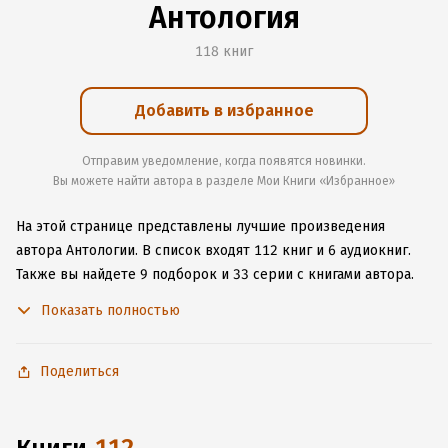
Антология
118 книг
Добавить в избранное
Отправим уведомление, когда появятся новинки.
Вы можете найти автора в разделе Мои Книги «Избранное»
На этой странице представлены лучшие произведения
автора Антологии.
В список входят 112 книг и 6 аудиокниг.
Также вы найдете 9 подборок и 33 серии с книгами автора.
Изучите более 73 отзыва о творчестве автора и начните
Показать полностью
читать или слушать книги Антологии онлайн прямо на сайте,
установите наше удобное приложение для iOS или Android,
чтобы не расставаться с любимыми произведениями даже
Поделиться
без подключения к интернету.