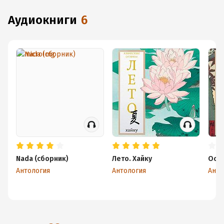
аудиокниги
6
Nada (сборник)
Лето. Хайку
Осен
Антология
Антология
Анто