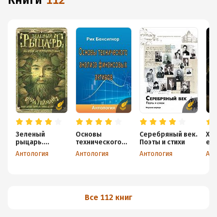
книги
112
Зеленый
Основы
Серебряный век.
Хищ
рыцарь.
технического
Поэты и стихи
ег
Легенды
анализа
ра
Антология
Антология
Антология
Ант
Зачарованного
финансовых
(сб
Леса (сборник)
активов
Все 112 книг