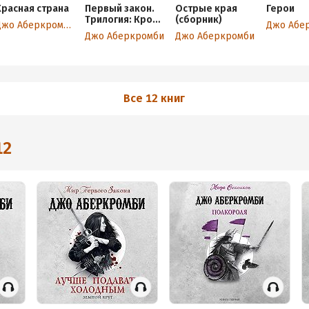
Красная страна
Первый закон.
Острые края
Герои
Трилогия: Кровь
(сборник)
Джо Аберкромби
Джо Абе
и железо.
Джо Аберкромби
Джо Аберкромби
Прежде чем их
повесят.
Последний
довод королей
Все 12 книг
12