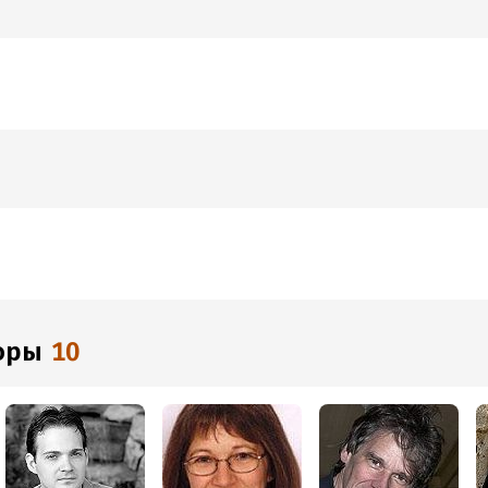
торы
10