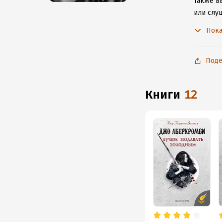
Также вы
или слу
не расс
Пока
Поде
книги
12