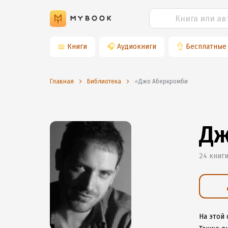
📖
Книги
🎧
Аудиокниги
👌
Бесплатные
Главная
Библиотека
⭐️Джо Аберкромби
Дж
24 книг
На этой