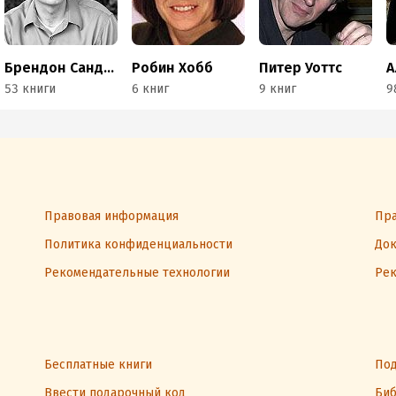
Брендон Сандерсон
Робин Хобб
Питер Уоттс
А
53 книги
6 книг
9 книг
9
Правовая информация
Пра
Политика конфиденциальности
Док
Рекомендательные технологии
Рек
Бесплатные книги
Под
Ввести подарочный код
Биб