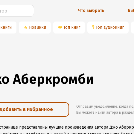
Что выбрать
Би
 книги
🔥
Новинки
❤️
Топ книг
🎙
Топ аудиокниг
о Аберкромби
и
Отправим уведомление, когда по
Добавить в избранное
Вы можете найти автора в разде
 странице представлены лучшие произведения автора Джо Аберк