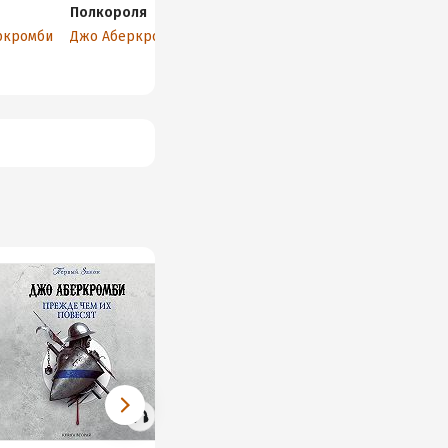
Полкороля
Немного
Полвойны
ненависти
ркромби
Джо Аберкромби
Джо Аберкромби
Джо Аберкромби