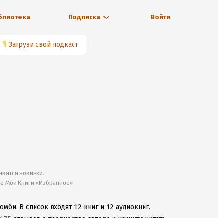
блиотека
Подписка
Войти
🎙
Загрузи свой подкаст
явятся новинки.
ле Мои Книги «Избранное»
ромби.
В список входят 12 книг и 12 аудиокниг.