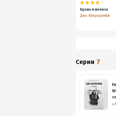
Кровь и железо
Джо Аберкромби
Серии
7
F
W
с
ф
47