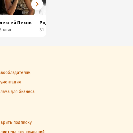
лексей Пехов
Роджер Желязны
Урсула Ле Гуин
8 книг
31 книга
17 книг
25 
вообладателям
ументация
лама для бизнеса
арить подписку
лиотека для компаний