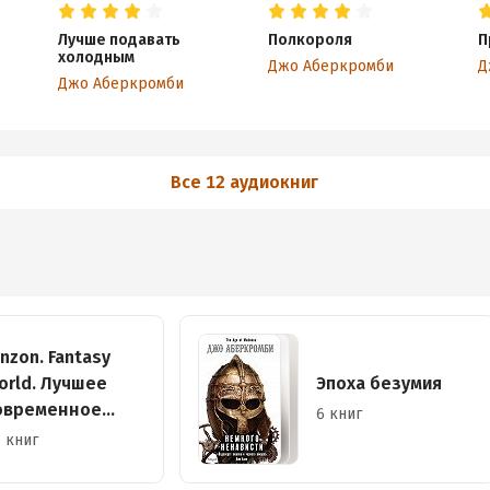
Лучше подавать
Полкороля
П
холодным
Джо Аберкромби
Д
Джо Аберкромби
Все 12 аудиокниг
anzon. Fantasy
orld. Лучшее
Эпоха безумия
овременное
6 книг
энтези
 книг