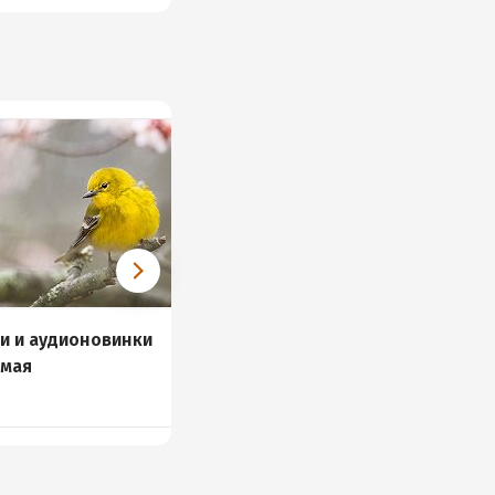
и и аудионовинки
Аудионовинки 21-27
 мая
марта
и
32 книги