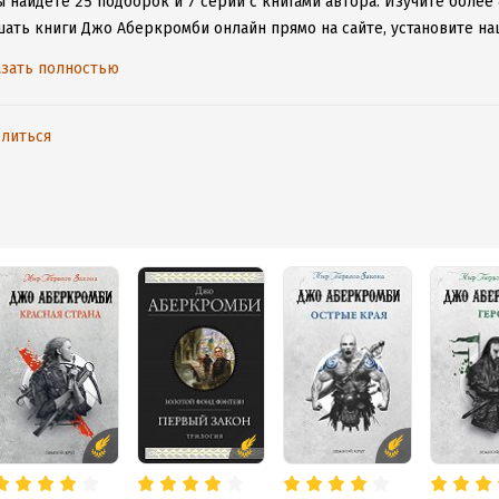
 найдете 25 подборок и 7 серий с книгами автора.
Изучите более 
шать книги Джо Аберкромби онлайн прямо на сайте, установите на
таваться с любимыми произведениями даже без подключения к инт
зать полностью
литься