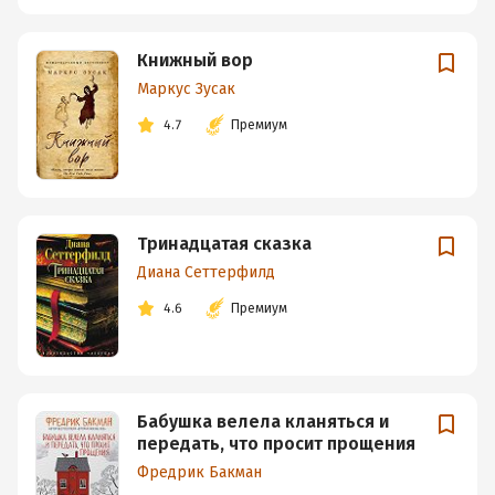
Книжный вор
Маркус Зусак
4.7
Премиум
Тринадцатая сказка
Диана Сеттерфилд
4.6
Премиум
Бабушка велела кланяться и
передать, что просит прощения
Фредрик Бакман