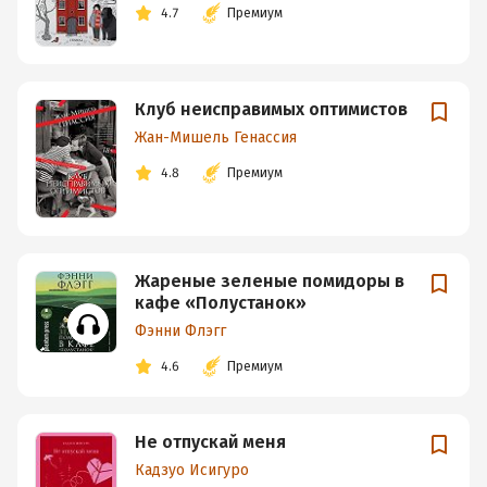
4.7
Премиум
Клуб неисправимых оптимистов
Жан-Мишель Генассия
4.8
Премиум
Жареные зеленые помидоры в
кафе «Полустанок»
Фэнни Флэгг
4.6
Премиум
Не отпускай меня
Кадзуо Исигуро