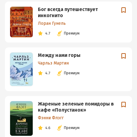
Бог всегда путешествует
инкогнито
Лоран Гунель
4.7
Премиум
Между нами горы
Чарльз Мартин
4.7
Премиум
Жареные зеленые помидоры в
кафе «Полустанок»
Фэнни Флэгг
4.6
Премиум