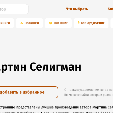
Что выбрать
Би
 книги
🔥
Новинки
❤️
Топ книг
🎙
Топ аудиокниг
ртин Селигман
Отправим уведомление, когда по
Добавить в избранное
Вы можете найти автора в разде
 странице представлены лучшие произведения автора Мартина Се