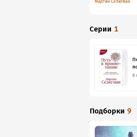
Мартин Селигман
Серии
1
П
п
8 
Подборки
9