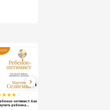
ебенок-оптимист: Как
аучить ребенка
реодолевать трудности