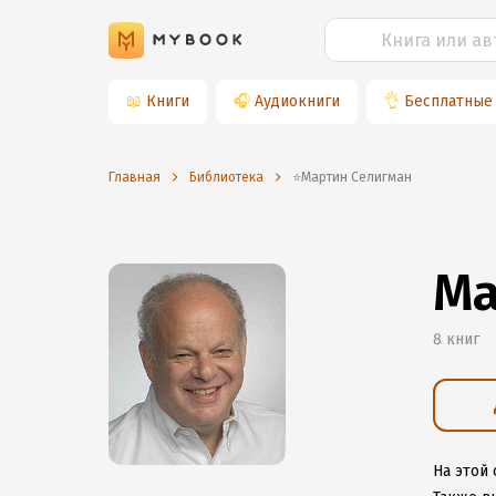
📖
Книги
🎧
Аудиокниги
👌
Бесплатные
Главная
Библиотека
⭐️Мартин Селигман
Ма
8 книг
На этой