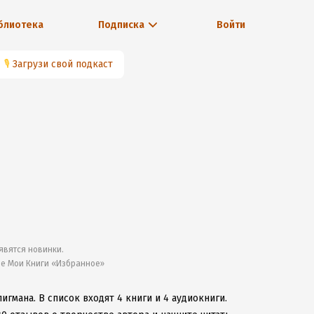
блиотека
Подписка
Войти
🎙
Загрузи свой подкаст
явятся новинки.
ле Мои Книги «Избранное»
лигмана.
В список входят 4 книги и 4 аудиокниги.