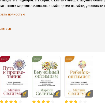
ы найдете 9 подборок и 1 серию с книгами автора.
Изучите более 3
шать книги Мартина Селигмана онлайн прямо на сайте, установите 
е расставаться с любимыми произведениями даже без подключения
зать полностью
литься