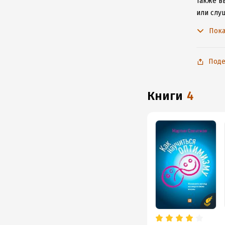
Также в
или слу
чтобы н
Пока
Поде
книги
4