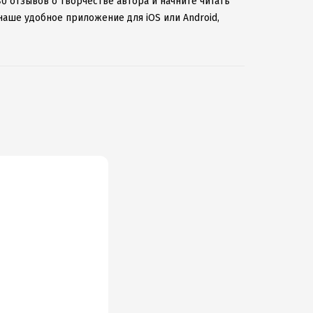
0 отзывов о творчестве автора и начните читать
наше удобное приложение для iOS или Android,
 к интернету.