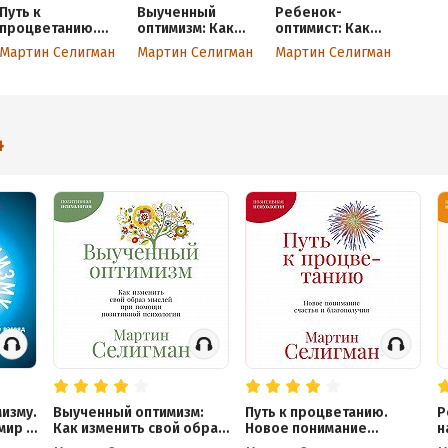
Путь к
Выученный
Ребенок-
процветанию.
оптимизм: Как
оптимист: Как
Новое понимание
изменить свой
научить ребенка
Мартин Селигман
Мартин Селигман
Мартин Селигман
счастья и
образ мыслей
преодолевать
благополучия
при помощи
трудности
позитивной
психологии
4
мизму.
Выученный оптимизм:
Путь к процветанию.
Р
мир и
Как изменить свой образ
Новое понимание
н
мыслей при помощи
счастья и благополучия
п