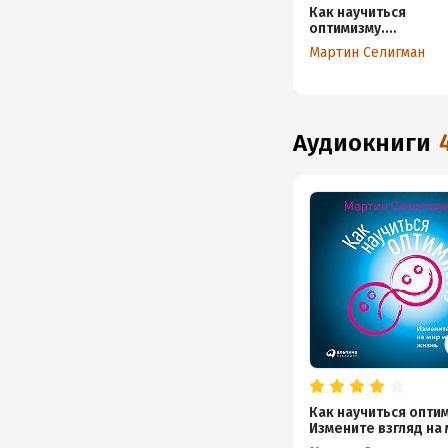
Как научиться
оптимизму.
Измените взгляд
Мартин Селигман
на мир и свою
жизнь
аудиокниги
Как научиться опти
Измените взгляд на 
свою жизнь