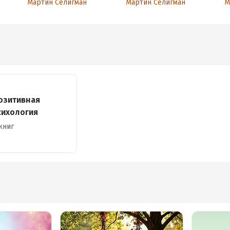
Мартин Селигман
Мартин Селигман
М
позитивной психологии
озитивная
сихология
книг