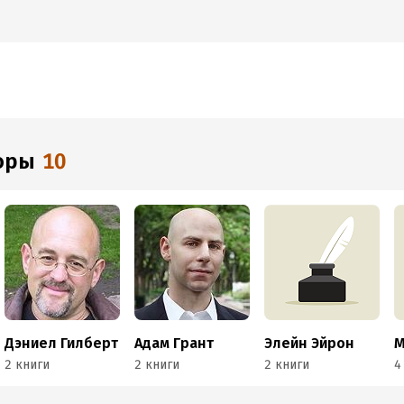
торы
10
Дэниел Гилберт
Адам Грант
Элейн Эйрон
М
2 книги
2 книги
2 книги
4