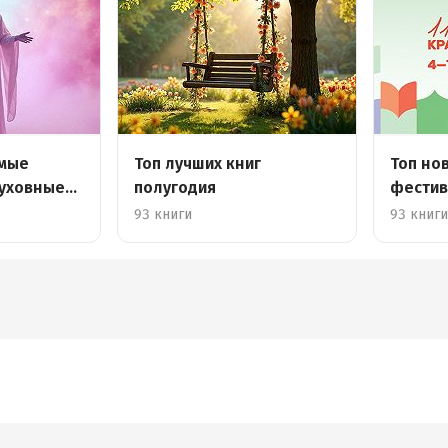
амые
Топ лучших книг
Топ но
уховные
полугодия
фестив
площа
93 книги
93 книг