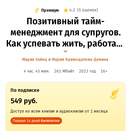
4.2
(
5 оценок
)
Премиум
Позитивный тайм-
менеджмент для супругов.
Как успевать жить, работать
и любить
Мария Хайнц
и
Мария Кривощапова-Демина
4 час. 45 мин.
261 Мбайт
2023
год
16
+
По подписке
549 руб.
Доступ ко всем книгам и аудиокнигам от 1 месяца
Первые 14 дней
бесплатно