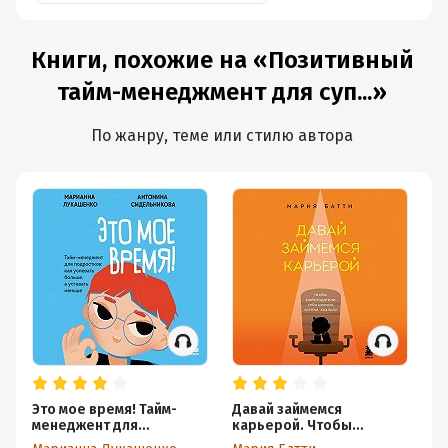
Книги, похожие на «Позитивный
тайм-менеджмент для суп...»
По жанру, теме или стилю автора
Это мое время! Тайм-
Давай займемся
Де
менеджент для
карьерой. Чтобы
лю
подростков: как
работодатели тебя
ос