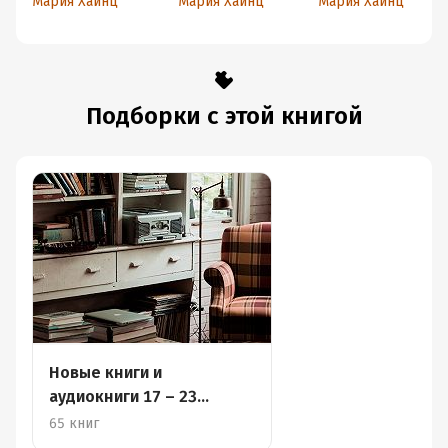
Мария Хайнц
Мария Хайнц
Мария Хайнц
успевать быть
счастливым
Подборки с этой книгой
Новые книги и
аудиокниги 17 – 23
апреля
65 книг