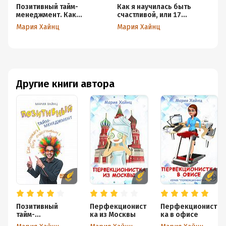
Позитивный тайм-
Как я научилась быть
С
менеджмент. Как
счастливой, или 17
э
успевать быть
экспериментов, которые
р
Мария Хайнц
Мария Хайнц
Ма
счастливым
перевернули мою жизнь
та
Ка
тр
Другие книги автора
Позитивный
Перфекционист
Перфекционист
тайм-
ка из Москвы
ка в офисе
менеджмент. Как