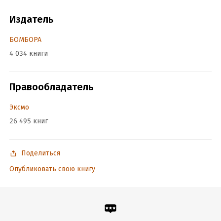
Год издания:
2023
Дата поступления:
8 апреля 2023
Издатель
ISBN (EAN):
9785041823290
БОМБОРА
4 034 книги
Правообладатель
Эксмо
26 495 книг
Поделиться
Опубликовать свою книгу