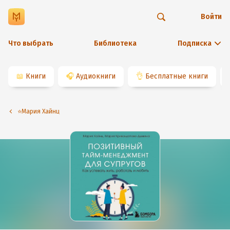
Войти
Что выбрать
Библиотека
Подписка
📖
Книги
🎧
Аудиокниги
👌
Бесплатные книги
⭐️Мария Хайнц