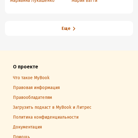
Марианна Лукашенко
Мария Батти
Ва
успевать больше, а
ценили, хотели, хвалили
в
уставать меньше
сп
в
Еще
О проекте
Что такое MyBook
Правовая информация
Правообладателям
Загрузить подкаст в MyBook и Литрес
Политика конфиденциальности
Документация
Помощь