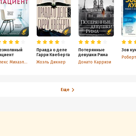
езмолвный
Правда о деле
Потерянные
Зов ку
ациент
Гарри Квеберта
девушки Рима
Роберт
Алекс Михаэлидес
Жоэль Диккер
Донато Карризи
Еще