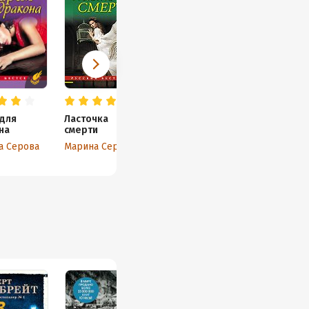
 для
Ласточка
на
смерти
а Серова
Марина Серова