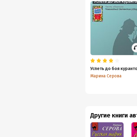
Успеть до боя курант
Марина Серова
Другие книги а