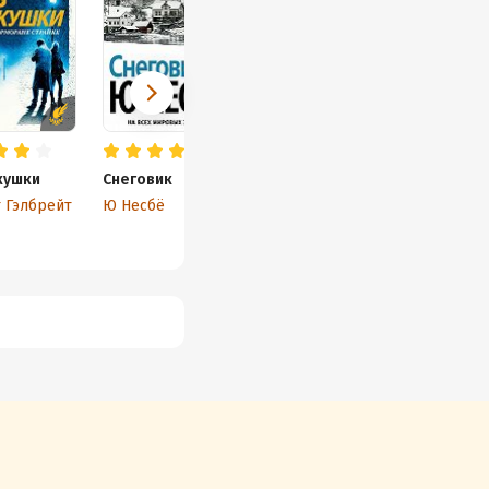
кушки
Снеговик
Зов кукушки
И
 Гэлбрейт
Ю Несбё
Роберт Гэлбрейт
Г