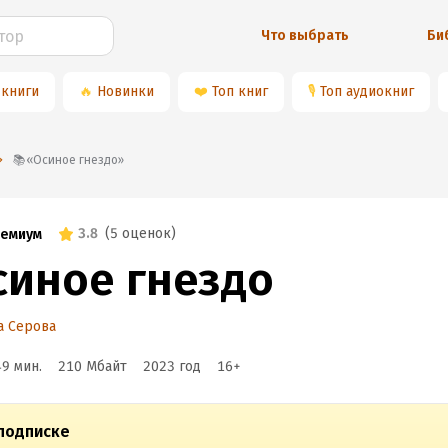
Что выбрать
Би
 книги
🔥
Новинки
❤️
Топ книг
🎙
Топ аудиокниг
📚«Осиное гнездо»
3.8
(
5 оценок
)
емиум
синое гнездо
а Серова
49 мин.
210 Мбайт
2023
год
16
+
подписке