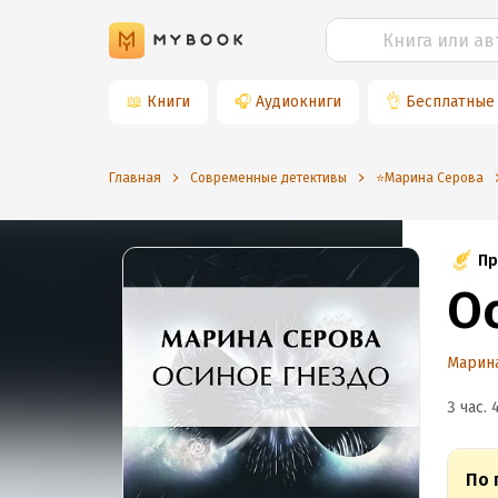
📖
Книги
🎧
Аудиокниги
👌
Бесплатные
Главная
Современные детективы
⭐️Марина Серова
Пр
О
Марин
3 час. 
По 