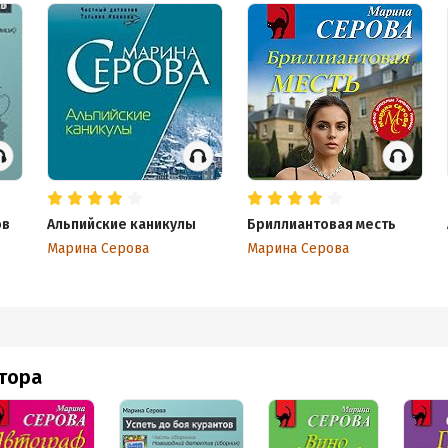
ов
Альпийские каникулы
Бриллиантовая месть
Марина Серова
Марина Серова
втора