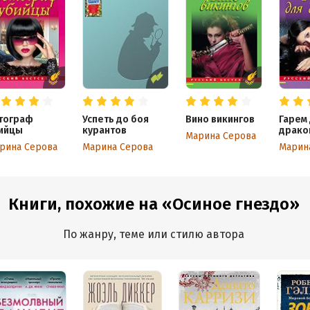
тограф
Успеть до боя
Вино викингов
Гарем
ийцы
курантов
драко
Марина Серова
рина Серова
Марина Серова
Марин
Книги, похожие на «Осиное гнездо»
По жанру, теме или стилю автора