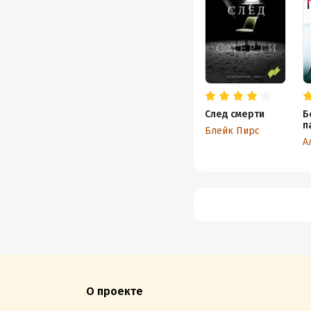
След смерти
Б
п
Блейк Пирс
О проекте