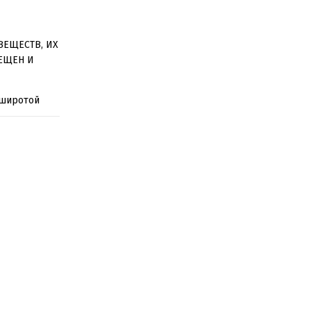
ВЕЩЕСТВ, ИХ
ЕЩЕН И
 широтой
роде
обенность –
овышенному
-клубах