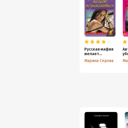
Русская мафия
Ав
желает
уб
познакомиться
Марина Серова
Ма