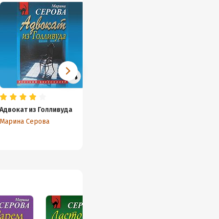
Адвокат из Голливуда
А ларчик просто
А счет
открывался
Марина Серова
Марина
Марина Серова