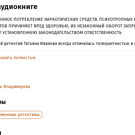
аудиокниге
ОННОЕ ПОТРЕБЛЕНИЕ НАРКОТИЧЕСКИХ СРЕДСТВ, ПСИХОТРОПНЫХ 
ГОВ ПРИЧИНЯЕТ ВРЕД ЗДОРОВЬЮ, ИХ НЕЗАКОННЫЙ ОБОРОТ ЗАПР
Т УСТАНОВЛЕННУЮ ЗАКОНОДАТЕЛЬСТВОМ ОТВЕТСТВЕННОСТЬ
й детектив Татьяна Иванова всегда отличалась толерантностью и
ов – но все же ее удивил заказ нового клиента Романа: найти в го
ичного парня Владимира Прокопенко. У Прокопенко есть одна ос
казать полностью
овек с нетрадиционной сексуальной ориентацией и склонен к п
у. Тане придется разыскивать столичного красавчика в модных vip
, куда обычным женщинам путь заказан…
ь Владимирова
обная информация
ры
дания:
2023
оступления:
4 мая 2023
еменные детективы
ы